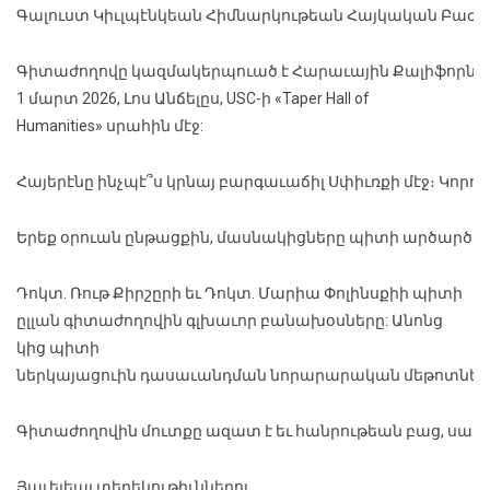
Գալուստ Կիւլպէնկեան Հիմնարկութեան Հայկական Բաժանմ
Գիտաժողովը կազմակերպուած է Հարաւային Քալիֆորնիոյ
1 մարտ 2026, Լոս Անճելըս, USC-ի «Taper Hall of
Humanities» սրահին մէջ:
Հայերէնը ինչպէ՞ս կրնայ բարգաւաճիլ Սփիւռքի մէջ։ Կոր
Երեք օրուան ընթացքին, մասնակիցները պիտի արծարծեն 
Դոկտ. Ռութ Քիրշըրի եւ Դոկտ. Մարիա Փոլինսքիի պիտի
ըլլան գիտաժողովին գլխաւոր բանախօսները: Անոնց
կից պիտի
ներկայացուին դասաւանդման նորարարական մեթոտներ, ար
Գիտաժողովին մուտքը ազատ է եւ հանրութեան բաց, սակ
Յաւելեալ տեղեկութիւններու