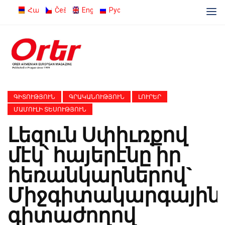
Հայերեն
Čeština
English
Русский
ԳԻՏՈՒԹՅՈՒՆ
ԳՐԱԿԱՆՈՒԹՅՈՒՆ
ԼՈՒՐԵՐ
ՄԱՄՈՒԼԻ ՏԵՍՈՒԹՅՈՒՆ
Լեզուն Սփիւռքով
մէկ՝ հայերէնը իր
հեռանկարներով`
Միջգիտակարգային
գիտաժողով