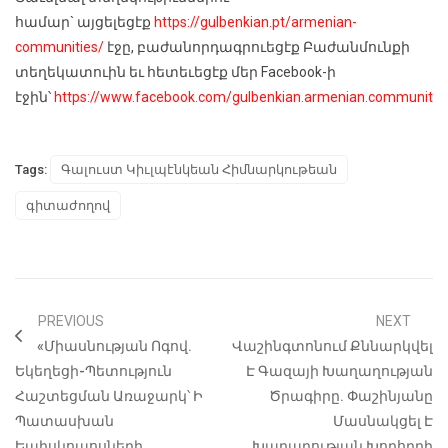
համար` այցելեցէք
https://gulbenkian.pt/armenian-
communities/
էջը, բաժանորդագրուեցէք Բաժանմունքի
տեղեկատուին եւ հետեւեցէք մեր Facebook-ի
էջին՝
https://www.facebook.com/gulbenkian.armenian.communitie
Tags:
Գալուստ Կիւլպէնկեան Հիմնարկութեան
գիտաժողով
PREVIOUS
NEXT
«Միասնության Ոգով.
Վաշինգտոնում Քննարկվել
Եկեղեցի-Պետություն
Է Գազայի Խաղաղության
Հաշտեցման Առաջարկ՝ Ի
Ծրագիրը. Փաշինյանը
Պատասխան
Մասնակցել Է
Եպիսկոպոսների
Խաղաղության Խորհրդի