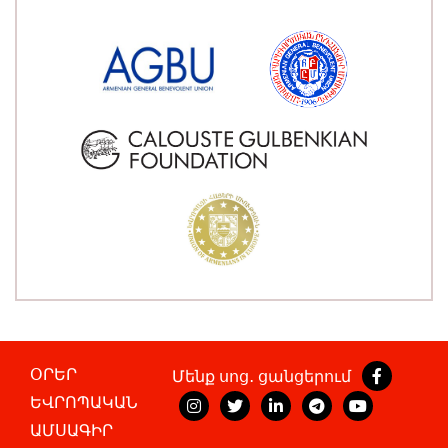
ՕՐԵՐ
Մենք սոց․ ցանցերում
ԵՎՐՈՊԱԿԱՆ
ԱՄՍԱԳԻՐ