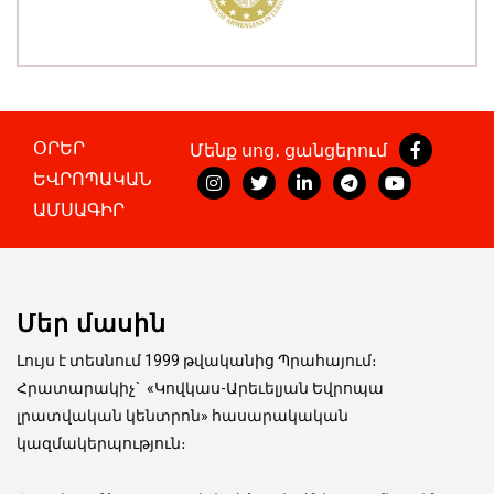
ՕՐԵՐ
Մենք սոց․ ցանցերում
ԵՎՐՈՊԱԿԱՆ
ԱՄՍԱԳԻՐ
Մեր մասին
Լույս է տեսնում 1999 թվականից Պրահայում։
Հրատարակիչ
`
«Կովկաս-Արեւելյան Եվրոպա
լրատվական կենտրոն» հասարակական
կազմակերպություն։