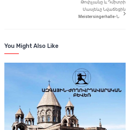
Թոփչյանը ԵՒ Դմիտրի
Մասլեևը Նվաճեցին
Meistersingerhalle-Ն
You Might Also Like