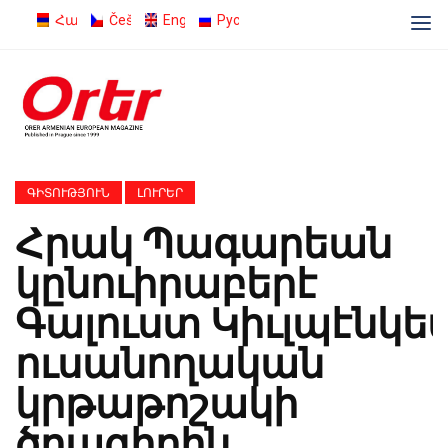
Հայերեն
Čeština
English
Русский
ԳԻՏՈՒԹՅՈՒՆ
ԼՈՒՐԵՐ
Հրակ Պագարեան
կընուիրաբերէ
Գալուստ Կիւլպէնկե
ուսանողական
կրթաթոշակի
ծրագիրին