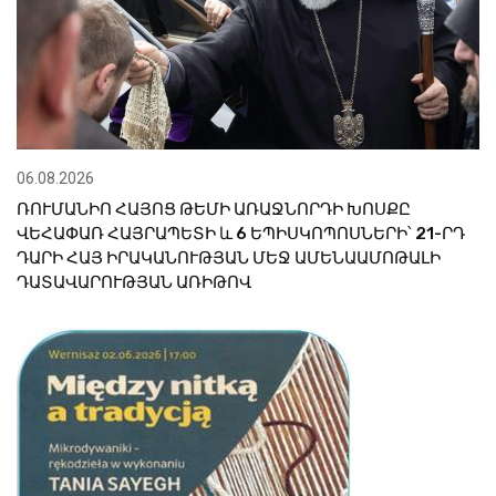
06.08.2026
ՌՈՒՄԱՆԻՈ ՀԱՅՈՑ ԹԵՄԻ ԱՌԱՋՆՈՐԴԻ ԽՈՍՔԸ
ՎԵՀԱՓԱՌ ՀԱՅՐԱՊԵՏԻ և 6 ԵՊԻՍԿՈՊՈՍՆԵՐԻ՝ 21-ՐԴ
ԴԱՐԻ ՀԱՅ ԻՐԱԿԱՆՈՒԹՅԱՆ ՄԵՋ ԱՄԵՆԱԱՄՈԹԱԼԻ
ԴԱՏԱՎԱՐՈՒԹՅԱՆ ԱՌԻԹՈՎ