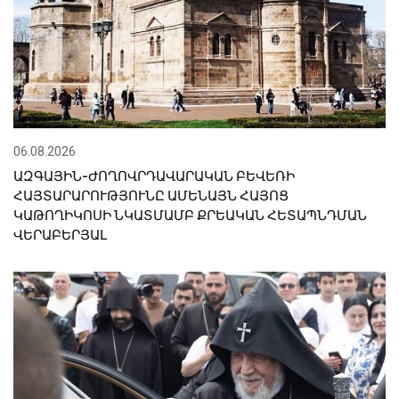
06.08.2026
ԱԶԳԱՅԻՆ-ԺՈՂՈՎՐԴԱՎԱՐԱԿԱՆ ԲԵՎԵՌԻ
ՀԱՅՏԱՐԱՐՈՒԹՅՈՒՆԸ ԱՄԵՆԱՅՆ ՀԱՅՈՑ
ԿԱԹՈՂԻԿՈՍԻ ՆԿԱՏՄԱՄԲ ՔՐԵԱԿԱՆ ՀԵՏԱՊՆԴՄԱՆ
ՎԵՐԱԲԵՐՅԱԼ