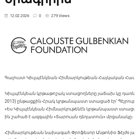
12.02.2026
0
279 Views
Գալուստ Կիւլպէնկեան Հիմնարկութեան Հայկական Համա
Կիւլպէնկեան կրթաթոշակ ստացողները յաճախ կը դառնան
2013) ընթացքին Հրակ կրթանպաստ ստացած էր՝ Պէյրութ
«Ես Կիւլպէնկեան Հիմնարկութենէն կրթանպաստ ստացած եմ
ին շահած է ազգային «Տարուան դեղատուն» մրցանակը։
Հիմնարկութեան նախագահ Փրոֆեսոր Անթոնիօ Ֆէյժo յայ