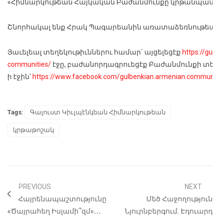
«Հիմնարկութեան Հայկական Բաժանմունքը կրթանպաստ կը 
Շնորհակալ ենք Հրակ Պագարեանին առատաձեռնութեան հ
Յաւելեալ տեղեկութիւններու համար` այցելեցէք
https://gul
communities/
էջը, բաժանորդագրուեցէք Բաժանմունքի տեղեկ
ի էջին՝
https://www.facebook.com/gulbenkian.armenian.communit
Tags:
Գալուստ Կիւլպէնկեան Հիմնարկութեան
կրթաթոշակ
PREVIOUS
NEXT
Հայրենապաշտությունը
Մեծ Հաջողություն
«ծայրահեղ Իսլամի՞զմ»․․․
Նյուրնբերգում. Էդուարդ