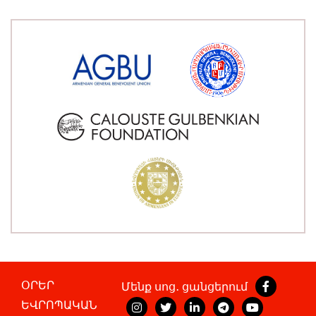
ՕՐԵՐ
Մենք սոց․ ցանցերում
ԵՎՐՈՊԱԿԱՆ