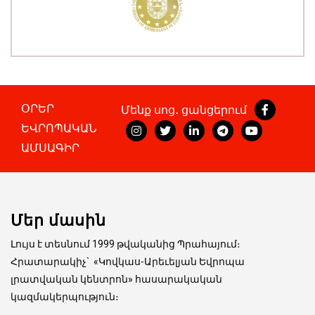
ՕՐԵՐ
Մենք սոց․ ցանցերում
ԵՎՐՈՊԱԿԱՆ
ԱՄՍԱԳԻՐ
Մեր մասին
Լույս է տեսնում 1999 թվականից Պրահայում։
Հրատարակիչ
`
«Կովկաս-Արեւելյան Եվրոպա
լրատվական կենտրոն» հասարակական
կազմակերպություն։