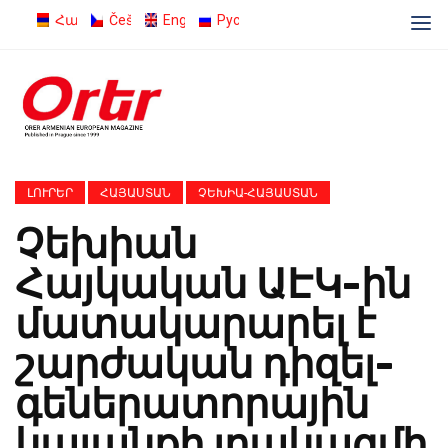
Հայերեն
Čeština
English
Русский
ԼՈՒՐԵՐ
ՀԱՅԱՍՏԱՆ
ՉԵԽԻԱ-ՀԱՅԱՍՏԱՆ
Չեխիան
Հայկական ԱԷԿ-ին
մատակարարել է
շարժական դիզել-
գեներատորային
կայանքի լրակազմի