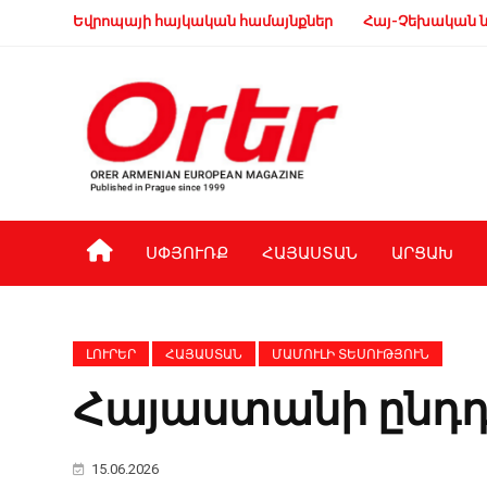
Եվրոպայի հայկական համայնքներ
Հայ-Չեխական ն
ՍՓՅՈՒՌՔ
ՀԱՅԱՍՏԱՆ
ԱՐՑԱԽ
ԼՈՒՐԵՐ
ՀԱՅԱՍՏԱՆ
ՄԱՄՈՒԼԻ ՏԵՍՈՒԹՅՈՒՆ
Հայաստանի ընդդի
15.06.2026