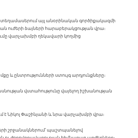
տեղամասերում այլ անօրինական գործիքակազմի
կան ուժերի ձայների հարաբերակցության վրա։
ումը վարչախմբի ղեկավարի կողմից
ը և ընտրությունների ստույգ արդյունքները։
սնության վստահությունը վայելող իշխանության
է Նիկոլ Փաշինյանի և նրա վարչախմբի վրա։
ների շրջանակներում՝ պաշտպանելով
ու ժողովրդավարության հիմնարար արժեքները։