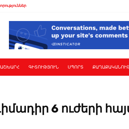
որություններ
ԱՇԽԱՐՀ
ԳԻՏՈՒԹՅՈՒՆ
ՍՊՈՐՏ
ՔԱՂԱՔԱԿԱՆՈՒ
մադիր 6 ուժերի հա