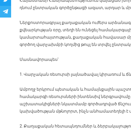
Հայաստանի Հանրապետությունում կայացած խորհր
դնում ընտրական գործընթացի ազատ, արդար և մրց
Ներքոստորագրյալ քաղաքական ուժերս արձանագր
քվեարկության օրը, տեղի են ունեցել համակարգա
կամարտահայտության, քաղաքական հավասար մրց
գործող վարչախմբի կողմից թույլ են տրվել ընտր
Մասնավորապես՝
1. Վարչական ռեսուրսի լայնածավալ կիրառում և ճն
Ամբողջ երկրում պետական և համայնքային պաշտոն
համակարգի ռեսուրսների ինտենսիվ ներգրավում
աշխատակիցների նկատմամբ գործադրված ճնշում
կախվածության մթնոլորտ, ինչն անհամատեղելի է
2. Քաղաքական հետապնդումներ և ձերբակալությո