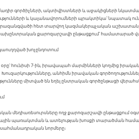
մադիր գործիչների, ակտիվիստների և աջակիցների նկատմ
ությունների և կալանավորումների պրակտիկա՝ նպատակ ուն
ընտրազանգվածի հետ տարվող կազմակերպչական աշխատանքն
ն նախընտրական քարոզարշավի ընթացքում՝ համատարած 
կաուղղված խոչընդոտում
ի օրը՝ հունիսի 7-ին, իրավապահ մարմինների կողմից իրակ
զարկությունները, անհիմն իրավական գործողություններ
յունները միտված են եղել ընտրական գործընթացի վերահ
ւմ
ական մեդիառեսուրսները ողջ քարոզարշավի ընթացքում օգտ
ային պառակտման և ատելության խոսքի տարածման համա
ր սահմանադրական նորմերը։