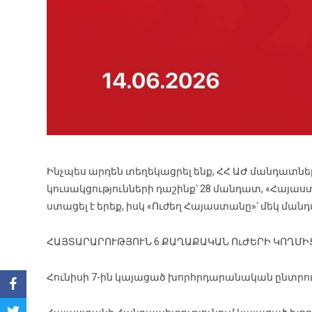
Ինչպես արդեն տեղեկացրել ենք, ՀՀ ԱԺ մանդատն
կուսակցությունների դաշինք՝ 28 մանդատ, «Հայ
ստացել է երեք, իսկ «Ուժեղ Հայաստանը»՝ մեկ ման
ՀԱՅՏԱՐԱՐՈՒԹՅՈՒՆ 6 ՔԱՂԱՔԱԿԱՆ ՈւԺԵՐԻ ԿՈՂՄԻ
Հունիսի 7-ին կայացած խորհրդարանական ընտրու