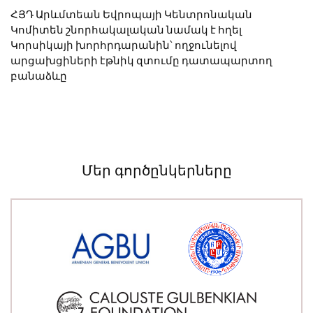
ՀՅԴ Արևմտեան Եվրոպայի Կենտրոնական
Կոմիտեն շնորհակալական նամակ է հղել
Կորսիկայի խորհրդարանին՝ ողջունելով
արցախցիների էթնիկ զտումը դատապարտող
բանաձևը
Մեր գործընկերները