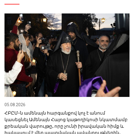
05.08.2026
ՀԲԸՄ-ն ամենայն հարգանքով կոչ է անում
կասեցնել Ամենայն Հայոց կաթողիկոսի նկատմամբ
քրեական վարույթը, որը չունի իրավական հիմք և
հակասում է մեր պատմական ավանդույթներին.