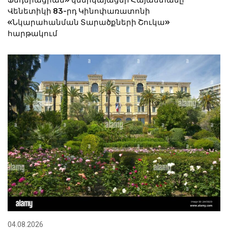
Ֆեդերացիան» կներկայացնի Հայաստանը
Վենետիկի 83-րդ Կինոփառատոնի
«Նկարահանման Տարածքների Շուկա»
հարթակում
04.08.2026