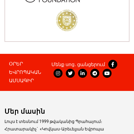
ՕՐԵՐ
Մենք սոց․ ցանցերում
ԵՎՐՈՊԱԿԱՆ
ԱՄՍԱԳԻՐ
Մեր մասին
Լույս է տեսնում 1999 թվականից Պրահայում։
Հրատարակիչ
`
«Կովկաս-Արեւելյան Եվրոպա