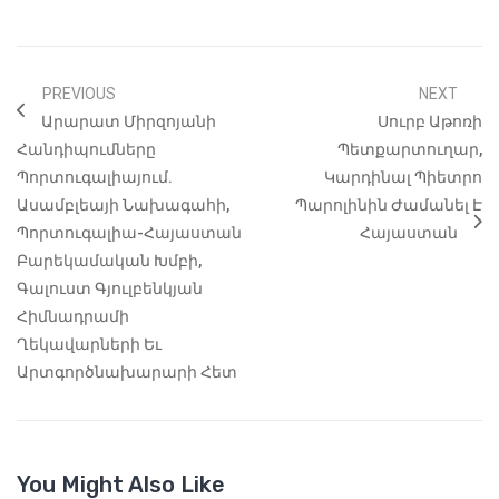
PREVIOUS
NEXT
Արարատ Միրզոյանի
Սուրբ Աթոռի
Հանդիպումները
Պետքարտուղար,
Պորտուգալիայում.
Կարդինալ Պիետրո
Ասամբլեայի Նախագահի,
Պարոլինին Ժամանել Է
Պորտուգալիա-Հայաստան
Հայաստան
Բարեկամական Խմբի,
Գալուստ Գյուլբենկյան
Հիմնադրամի
Ղեկավարների Եւ
Արտգործնախարարի Հետ
You Might Also Like