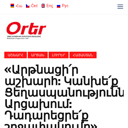
Հայերեն
Čeština
English
Русский
ԱՇԽԱՐՀ
ԱՐՑԱԽ
ԼՈՒՐԵՐ
ՀԱՅԱՍՏԱՆ
«Արթնացի՛ր
աշխարհ: Կանխե՛ք
Ցեղասպանությունն
Արցախում:
Դադարեցրե՛ք
շրջափակումը»