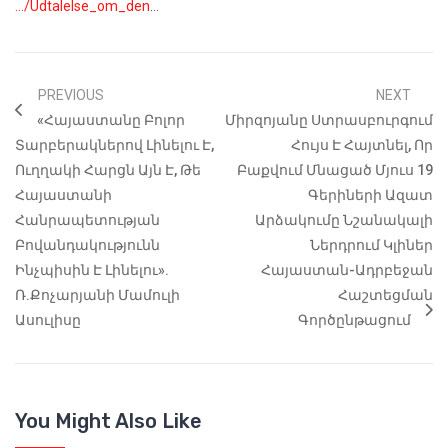
…/Udtalelse_om_den
…
PREVIOUS
NEXT
«Հայաստանը Բոլոր
Միրզոյանը Ստրասբուրգում
Տարբերակներով Լինելու Է,
Հույս Է Հայտնել, Որ
Ուղղակի Հարցն Այն Է, Թե
Բաքվում Մնացած Մյուս 19
Հայաստանի
Գերիների Ազատ
Հանրապետության
Արձակումը Նշանակալի
Բովանդակությունն
Ներդրում Կլիներ
Ինչպիսին Է Լինելու».
Հայաստան-Ադրբեջան
Ռ.Քոչարյանի Մամուլի
Հաշտեցման
Ասուլիսը
Գործընթացում
You Might Also Like