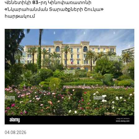
Վենետիկի 83-րդ Կինոփառատոնի
«Նկարահանման Տարածքների Շուկա»
հարթակում
04.08.2026