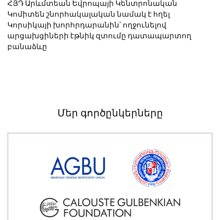
ՀՅԴ Արևմտեան Եվրոպայի Կենտրոնական
Կոմիտեն շնորհակալական նամակ է հղել
Կորսիկայի խորհրդարանին՝ ողջունելով
արցախցիների էթնիկ զտումը դատապարտող
բանաձևը
Մեր գործընկերները