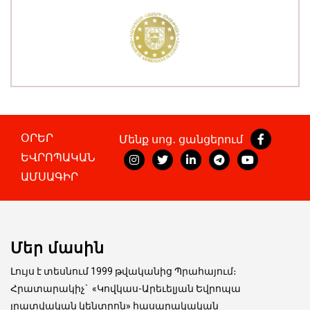
ՕՐԵՐ
Մենք սոց․ ցանցերում
ԵՎՐՈՊԱԿԱՆ
ԱՄՍԱԳԻՐ
Մեր մասին
Լույս է տեսնում 1999 թվականից Պրահայում։
Հրատարակիչ
`
«Կովկաս-Արեւելյան Եվրոպա
լրատվական կենտրոն» հասարակական