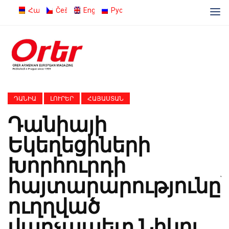
Հայերեն
Čeština
English
Русский
ԴԱՆԻԱ
ԼՈՒՐԵՐ
ՀԱՅԱՍՏԱՆ
Դանիայի
Եկեղեցիների
Խորհուրդի
հայտարարությունը՝
ուղղված
վարչապետ Նիկոլ