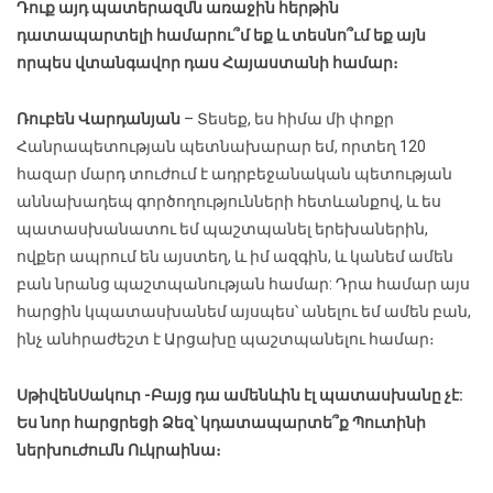
Դուք այդ պատերազմն առաջին հերթին
դատապարտելի համարու՞մ եք և տեսնո՞ւմ եք այն
որպես վտանգավոր դաս Հայաստանի համար։
Ռուբեն Վարդանյան
– Տեսեք, ես հիմա մի փոքր
Հանրապետության պետնախարար եմ, որտեղ 120
հազար մարդ տուժում է ադրբեջանական պետության
աննախադեպ գործողությունների հետևանքով, և ես
պատասխանատու եմ պաշտպանել երեխաներին,
ովքեր ապրում են այստեղ, և իմ ազգին, և կանեմ ամեն
բան նրանց պաշտպանության համար: Դրա համար այս
հարցին կպատասխանեմ այսպես՝ անելու եմ ամեն բան,
ինչ անհրաժեշտ է Արցախը պաշտպանելու համար։
Սթիվեն
Սակուր
-Բայց դա ամենևին էլ պատասխանը չէ:
Ես նոր հարցրեցի
Ձ
եզ՝ կդատապարտե՞ք Պուտինի
ներխուժումն Ուկրաինա։