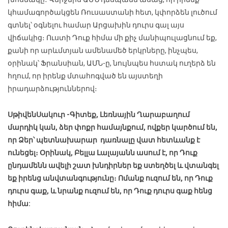
կհամագործակցեն Ռուսաստանի հետ, կփորձեն լուծում
գտնել՝ օգնելու համար Արցախին դուրս գալ այս
վիճակից։ Ուստի Դուք հիմա մի քիչ մանիպուլացնում եք,
քանի որ արևմտյան ամենամեծ երկրները, ինչպես,
օրինակ՝ Ֆրանսիան, ԱՄՆ-ը, նույնպես հստակ ուղերձ են
հղում, որ իրենք մտահոգված են այստեղի
իրադարձություններով։
Սթիվեն
Սակուր
-Գիտեք, Լեռնային Ղարաբաղում
մարդիկ կան, ձեր փոքր համայնքում, ովքեր կարծում են,
որ Ձեր՝ պետնախարար դառնալը վատ հետևանք է
ունեցել։ Օրինակ, Բելլա Լալայանն ասում է, որ Դուք
ընդամենն ավելի շատ խնդիրներ եք ստեղծել և վտանգել
եք իրենց անվտանգությունը։ Ոմանք ուզում են, որ Դուք
դուրս գաք, և նրանք ուզում են, որ Դուք դուրս գաք հենց
հիմա: