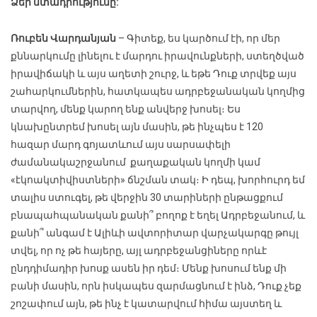
Ձեր մտադրությունը:
Ռուբեն Վարդանյան
– Գիտեք, ես կարծում էի, որ մեր
քննարկումը լինելու է մարդու իրավունքների, ստեղծված
իրավիճակի և այս աղետի շուրջ, և եթե Դուք տրվեք այս
շահարկումներին, հատկապես ադրբեջանական կողմից
տարվող, մենք կարող ենք անվերջ խոսել։ Ես
կնախընտրեմ խոսել այն մասին, թե ինչպես է 120
հազար մարդ գոյատևում այս սարսափելի
ժամանակաշրջանում քաղաքական կողմի կամ
«էկոակտիվիստների» ճնշման տակ։ Ի դեպ, խորհուրդ եմ
տալիս ստուգել, թե վերջին 30 տարիների ընթացքում
բնապահպանական քանի՞ բողոք է եղել Ադրբեջանում, և
քանի՞ անգամ է Ալիևի ավտորիտար վարչակարգը թույլ
տվել, որ ոչ թե հայերը, այլ ադրբեջանցիները որևէ
ընդդիմադիր խոսք ասեն իր դեմ։ Մենք խոսում ենք մի
բանի մասին, որն իսկապես զարմացնում է ինձ, Դուք չեք
շոշափում այն, թե ինչ է կատարվում հիմա այստեղ և