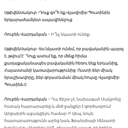
Սթիվեն
Սակուր
-Դուք գո՞հ եք Վլադիմիր Պուտինին
երկարաժամկետ ապավինելուց:
Ռուբեն Վարդանյան
– Ի՞նչ նկատի ունեք։
Սթիվեն
Սակուր
-Ես նկատի ունեմ, որ բավականին պարզ
է, թվում է` Դուք ասում եք, որ մենք հիմա
քաղաքականապես բավականին հեռու ենք Երևանից,
Հայաստանի կառավարությունից: Ուստի ձեր միակ
երաշխավորը, ձեր գոյատևման միակ հույսը Վլադիմիր
Պուտինն է:
Ռուբեն Վարդանյան
– Դա ճիշտ չէ, նախագահ Մակրոնը
հստակ հայտարարեց և մեծ ջանքեր է գործադրում
Արցախին աջակցելու համար: Ի դեպ, նույն
հայտարարությունն արեց նաև Ֆրանսիայի Սենատի
խոսնակը։ Վերջերս ԱՄՆ դեսպանն ասաց, որ իրենք