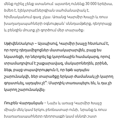
մենք ոչինչ չենք ստանում. այստեղ ունենք 30 000 երեխա,
ձմեռ է, էլեկտրաէներգիան սահմանափակ է,
հիմնականում գազ չկա։ Առանց Կարմիր Խաչի և ռուս
խաղաղապահների օգնության՝ սննդամթերք, դեղորայք
և բենզին մուտք չի գործում մեր տարածք։
Սթիվեն
Սակուր
– Այսպիսով, Կարմիր խաչը հետևում է,
որ որոշ դեղամիջոցներ մատակարարվեն, բայց ես
նկատեցի, որ ներդրել եք կտրոնային համակարգ, որով
տրամադրվում է շաքարավազ, մակարոնեղեն, բրինձ,
ձեթ
,
բայց տպավորություն է, որ եթե այդպես
շարունակվի, ձեր տարածքը երկար ժամանակ չի կարող
գոյատևել, այդպես չէ՞: Մարդիկ տառապելու են, և դա չի
կարող շարունակվել։
Ռուբեն Վարդանյան
– Նախ և առաջ Կարմիր Խաչը
միայն մեկ կամ երկու բեռնատար ունի, նրանք և ռուս
խաղաղապահները դեղորայքի կամ սննդի շատ