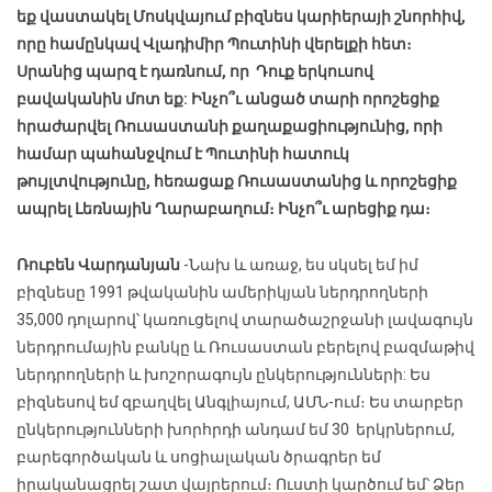
եք վաստակել Մոսկվայում բիզնես կարիերայի շնորհիվ,
որը համընկավ Վլադիմիր Պուտինի վերելքի հետ։
Սրանից պարզ է դառնում, որ Դուք երկուսով
բավականին մոտ եք: Ինչո՞ւ անցած տարի որոշեցիք
հրաժարվել Ռուսաստանի քաղաքացիությունից, որի
համար պահանջվում է Պուտինի հատուկ
թույլտվությունը, հեռացաք Ռուսաստանից և որոշեցիք
ապրել Լեռնային Ղարաբաղում։ Ինչո՞ւ արեցիք դա։
Ռուբեն Վարդանյան
-Նախ և առաջ, ես սկսել եմ իմ
բիզնեսը 1991 թվականին ամերիկյան ներդրողների
35,000 դոլարով՝ կառուցելով տարածաշրջանի լավագույն
ներդրումային բանկը և Ռուսաստան բերելով բազմաթիվ
ներդրողների և խոշորագույն ընկերությունների: Ես
բիզնեսով եմ զբաղվել Անգլիայում, ԱՄՆ-ում։ Ես տարբեր
ընկերությունների խորհրդի անդամ եմ 30 երկրներում,
բարեգործական և սոցիալական ծրագրեր եմ
իրականացրել շատ վայրերում։ Ուստի կարծում եմ՝ Ձեր