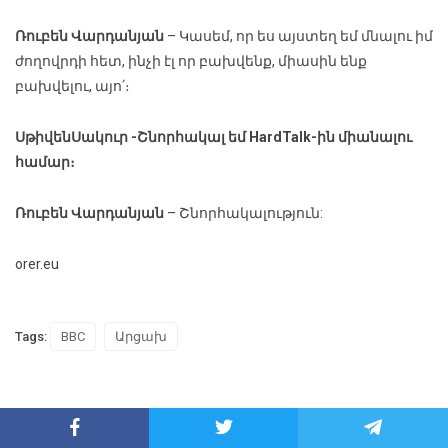
Ռուբեն Վարդանյան
– Կասեմ, որ ես այստեղ եմ մնալու իմ
ժողովրդի հետ, ինչի էլ որ բախվենք, միասին ենք
բախվելու, այո՛։
Սթիվեն
Սակուր
-Շնորհակալ եմ HardTalk-ին միանալու
համար։
Ռուբեն Վարդանյան
– Շնորհակալություն:
orer.eu
Tags:
BBC
Արցախ