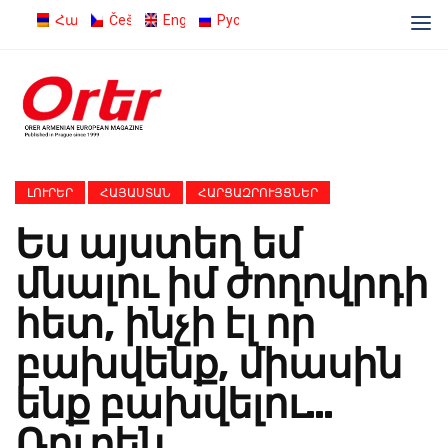
Հայերեն
Čeština
English
Русский
ԼՈՒՐԵՐ
ՀԱՅԱՍՏԱՆ
ՀԱՐՑԱԶՐՈՒՅՑՆԵՐ
Ես այստեղ եմ
մնալու իմ ժողովրդի
հետ, ինչի էլ որ
բախվենք, միասին
ենք բախվելու…
Ռուբեն