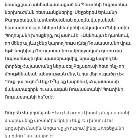
նրանք շատ անհանգստացած են Պուտինի Ուկրաինա
ներխուժման հետևանքներից: Մեջբերեմ Երևանի
Քաղաքական և տնտեսական ռազմավարական
հետազոտությունների կենտրոնի ղեկավար Բենիամին
Պողոսյանի խոսքերը, ով ասում է. «Ակնհայտ է դառնում,
որ մենք այլևս չենք կարող հույս դնել Ռուսաստանի վրա։
Եթե նույնիսկ Ռուսաստանը ամբողջական դուրս գա
Ուկրաինայի դեմ պատերազմից, նրանք կարող են
փորձել Հայաստանը ներառել Բելառուսի հետ ինչ-որ
միութենական պետության մեջ, և դա մեր ուզածը չէ»։
Դուք դա ուզու՞մ եք։ Ի՞նչ եք կարծում, Հայաստանի
ճակատագիրն ու ապագան Ռուսաստանի՝ Պուտինի
Ռուսաստանի հե՞տ է։
Ռուբեն Վարդանյան
– Ես չեմ ուզում խոսել Հայաստանի
մասին, մենք առանձին երկիր ենք: Ես խոսում եմ
Արցախի մասին, Արցախը չի ուզում լինել Ադրբեջանի
կազմում, սա պարզ է։