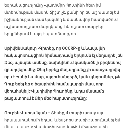
եզրակացությունը Վլադիմիր Պուտինի հետ իմ
մտերմության մասին ճիշտ չէ, քանի որ ես աշխատել եմ
իշխանության մաս կազմող և մասնավոր հատվածում
աշխատող շատ մարդկանց հետ շատ տարբեր
երկրներում և այդ է պատճառը, որ…
Սթիվեն
Սակուր
-Գիտեք,
որ OCCRP-ը և
Նավալնի
հակակոռուպցիոն հիմնադրամը երկուսն էլ մեղադրել են
Ձեզ, այսպես ասենք, նախկինում կասկածելի բիզնեսով
զբաղվելու մեջ: Ձեզ երբեք մեղադրանք չի առաջադրվել
որևէ բանի համար, այդուհանդերձ, կան պնդումներ, թե
Դուք եղել եք օլիգարխիկ համակարգի մաս, որը
վերահսկել է Վլադիմիր Պուտինը, և դա մասամբ
բացատրում է Ձեր մեծ հարստությունը:
Ռուբեն Վարդանյան
– Տեսեք, 4 տարի առաջ այս
հրապարակումը եղավ, և ես չորս տարի շարունակել եմ
մնալ և պաշտոնավարել բազմաթիվ միջազգային