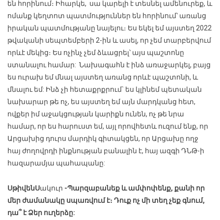
են հորինում։ Իհարկե, սա կարելի է տեսնել ամենուրեք, և
ոմանք կեղտոտ պատմություններ են հորինում՝ առանց
իրական պատմությանը նայելու։ Ես եկել եմ այստեղ 2022
թվականի սեպտեմբերի 2-ին և ասել, որ չեմ տարբերվում
որևէ մեկից։ Ես ոչինչ չեմ ձևացրել՝ այս պաշտոնը
ստանալու համար: Նախագահն է ինձ առաջարկել, բայց
ես ուրախ եմ մնալ այստեղ առանց որևէ պաշտոնի, և
մնալու եմ: Ինձ չի հետաքրքրում` ես կլինեմ պետական
նախարար թե ոչ, ես այստեղ եմ այն մարդկանց հետ,
ովքեր իմ աջակցության կարիքն ունեն, ոչ թե նրա
համար, որ ես հարուստ եմ, այլ որովհետև ուզում ենք, որ
Արցախից դուրս մարդիկ գիտակցեն, որ Արցախը ողջ
հայ ժողովրդի ինքնության բանալին է, հայ ազգի ԴՆԹ-ի
հազարամյա պահապանը:
Սթիվեն
Ս
ակուր
-Պարզաբանեք և ամփոփենք, քանի որ
մեր ժամանակը սպառվում է։ Դուք ոչ մի տեղ չեք գնում,
դա՞ է Ձեր ուղերձը: