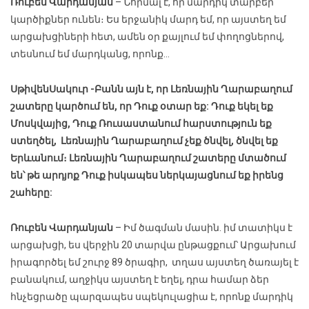
Ռուբեն Վարդանյան
– Նորմալ է, որ մարդիկ տարբեր
կարծիքներ ունեն։ Ես երջանիկ մարդ եմ, որ այստեղ եմ
արցախցիների հետ, ամեն օր քայլում եմ փողոցներով,
տեսնում եմ մարդկանց, որոնք…
Սթիվեն
Սակուր
-Բանն այն է, որ Լեռնային Ղարաբաղում
շատերը կարծում են, որ Դուք օտար եք: Դուք եկել եք
Մոսկվայից, Դուք Ռուսաստանում հարստություն եք
ստեղծել, Լեռնային Ղարաբաղում չեք ծնվել, ծնվել եք
Երևանում։ Լեռնային Ղարաբաղում շատերը մտածում
են՝ թե արդյոք Դուք իսկապես ներկայացնում եք իրենց
շահերը:
Ռուբեն Վարդանյան
– Իմ ծագման մասին. իմ տատիկս է
արցախցի, ես վերջին 20 տարվա ընթացքում՝ Արցախում
իրագործել եմ շուրջ 89 ծրագիր, տղաս այստեղ ծառայել է
բանակում, աղջիկս այստեղ է եղել, դրա համար ձեր
հնչեցրածը պարզապես սպեկուլացիա է, որոնք մարդիկ