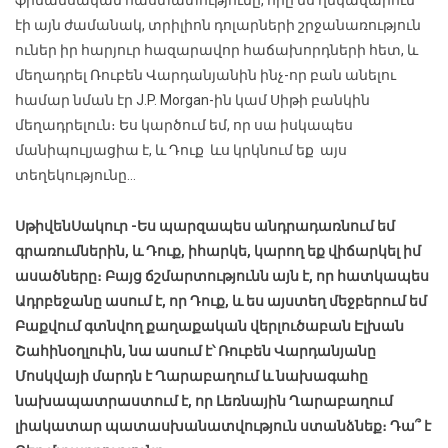
էի այն ժամանակ, տրիլիոն դոլարների շրջանառություն
ուներ իր հարյուր հազարավոր հաճախորդների հետ, և
մեղադրել Ռուբեն Վարդանյանին ինչ-որ բան անելու
համար նման էր J.P. Morgan-ին կամ Սիթի բանկին
մեղադրելուն։ Ես կարծում եմ, որ սա իսկապես
մանիպուլյացիա է, և Դուք ևս կրկնում եք այս
տեղեկությունը…
Սթիվեն
Սակուր
-Ես պարզապես անդրադառնում եմ
գրառումներին, և Դուք, իհարկե, կարող եք վիճարկել իմ
ասածները։ Բայց ճշմարտությունն այն է, որ հատկապես
Ադրբեջանը ասում է, որ Դուք, և ես այստեղ մեջբերում եմ
Բաքվում գտնվող քաղաքական վերլուծաբան Էլխան
Շահինօղլուին, նա ասում է՝ Ռուբեն Վարդանյանը
Մոսկվայի մարդն է Ղարաբաղում և նախագահը
նախապատրաստում է, որ Լեռնային Ղարաբաղում
լիակատար պատասխանատվություն ստանձնեք։ Դա՞ է