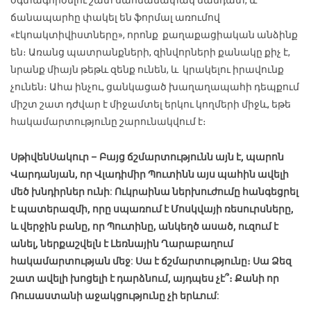
ճանապարհը փակել են ֆորմալ առումով
«էկոակտիվիստները», որոնք քաղաքացիական անձինք
են։ Առանց պատրանքների, զինվորների քանակը քիչ է,
նրանք միայն թեթև զենք ունեն, և կրակելու իրավունք
չունեն։ Ահա ինչու, ցանկացած խաղաղապահի դեպքում
միշտ շատ դժվար է միջամտել երկու կողմերի միջև, եթե
հակամարտությունը շարունակվում է։
Սթիվեն
Սակուր
– Բայց ճշմարտությունն այն է, պարոն
Վարդանյան, որ Վլադիմիր Պուտինն այս պահին ավելի
մեծ խնդիրներ ունի: Ուկրաինա ներխուժումը հանգեցրել
է պատերազմի, որը սպառում է Մոսկվայի ռեսուրսները,
և վերջին բանը, որ Պուտինը, անկեղծ ասած, ուզում է
անել, ներքաշվելն է Լեռնային Ղարաբաղում
հակամարտության մեջ: Սա է ճշմարտությունը։ Սա Ձեզ
շատ ավելի խոցելի է դարձնում, այդպես չէ՞։ Քանի որ
Ռուսաստանի աջակցությունը չի երևում: