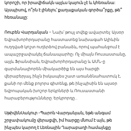
կորոշի, որ իրավիճակն այլևս կայուն չէ և կհեռանա:
Այսպիսով, ո՞րն է լինելու՝ քաղաքական գործա՞րքը, թե՞
հեռանալը:
Ռուբեն Վարդանյան
– Նախ՝ թույլ տվեք ավարտել: Այսօր
Եվրախորհրդարանը հաստատեց նախագահ Ալիևին
ուղղված կոշտ ուղերձով բանաձև, որով պահանջում է
ապաշրջափակել ճանապարհը։ Ոչ միայն Ռուսաստանը,
այլև Ֆրանսիան, Եվրախորհրդարանը և ԱՄՆ-ը
զարմանալիորեն միակարծիք են այս հարցի
վերաբերյալ, ինչն իսկապես շատ առանձնահատուկ է,
քանի որ մենք բոլորս գիտենք, թե ինչպիսին են այսօր
եվրոպական խոշոր երկրների և Ռուսաստանի
հարաբերությունները: Երկրորդը…
Սթիվեն
Սակուր
-Պարոն Վարդանյան, եթե անգամ
շրջափակումը վերացվի, իմ հարցը մնում է այն, թե
ինչպես կարող է Լեռնային Ղարաբաղի համայնքը