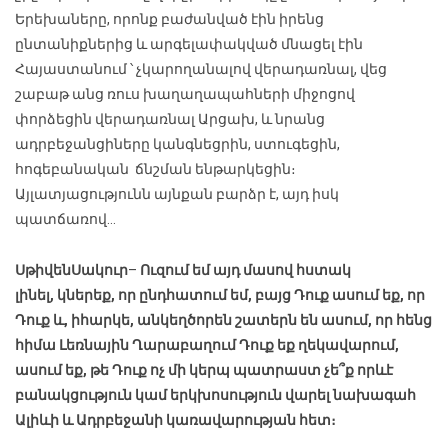
Երեխաները, որոնք բաժանված էին իրենց
ընտանիքներից և արգելափակված մնացել էին
Հայաստանում ՝ չկարողանալով վերադառնալ, վեց
շաբաթ անց ռուս խաղաղապահների միջոցով
փորձեցին վերադառնալ Արցախ, և նրանց
ադրբեջանցիները կանգնեցրին, ստուգեցին,
հոգեբանական ճնշման ենթարկեցին։
Այլատյացությունն այնքան բարձր է, այդ իսկ
պատճառով…
Սթիվեն
Սակուր
–
Ուզում եմ այդ մասով հստակ
լինել
,
կներեք, որ ընդհատում եմ, բայց Դուք ասում եք, որ
Դուք և, իհարկե, անկեղծորեն շատերն են ասում, որ հենց
հիմա Լեռնային Ղարաբաղում Դուք եք ղեկավարում,
ասում եք, թե Դուք ոչ մի կերպ պատրաստ չե՞ք որևէ
բանակցություն կամ երկխոսություն վարել նախագահ
Ալիևի և Ադրբեջանի կառավարության հետ։