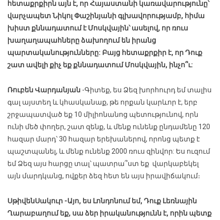
հետաքրքիրն այն է, որ Հայաստանի կառավարությունը՝
վարչապետ Նիկոլ Փաշինյանի գլխավորությամբ, հիմա
խիստ քննադատում է Մոսկվային՝ ասելով, որ ռուս
խաղաղապահները ձախողում են իրանց
պարտականությունները: Բայց հետաքրքիր է, որ Դուք
շատ ավելի քիչ եք քննադատում Մոսկվային, ինչո՞ւ:
Ռուբեն Վարդանյան
-Գիտեք, ես Ձեզ խորհուրդ եմ տալիս
գալ այստեղ և կհասկանաք, թե որքան կարևոր է, երբ
շրջապատված եք 10 միլիոնանոց պետությունով, որն
ունի մեծ փողեր, շատ զենք, և մենք ունենք ընդամենը 120
հազար մարդ՝ 30 հազար երեխաներով, որոնց պետք է
պաշտպանել, և մենք ունենք 2000 ռուս զինվոր: Ես ուզում
եմ Ձեզ այս հարցը տալ՝ պատրա՞ստ եք վարկաբեկել
այն մարդկանց, ովքեր ձեզ հետ են այս իրավիճակում։
Սթիվեն
Սակուր
-Այո, ես Լոնդոնում եմ, Դուք Լեռնային
Ղարաբաղում եք, սա ձեր իրականությունն է, որին պետք