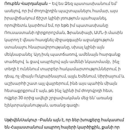
Ռուբեն Վարդանյան
– Եվ ես Ձեզ պատասխանում եմ՝
ասելով, որ իմ ժողովրդին պաշտպանելու համար, այս
իրավիճակում ճիշտ կլինի լռություն պահպանել,
որովհետև կարծում եմ, որ եթե իմ պատասխանը
Ռուսաստանի դիրքորոշման, Ֆրանսիայի, ԱՄՆ-ի մասին
կարող է վնաս հասցնել միջազգային աջակցություն
ստանալու հնարավորությանը, սխալ կլինի այն
մեկնաբանել: Այդ իսկ պատճառով, ամենայն հարգանք
տածելով և ցավ ապրելով այն ամենի նկատմամբ, ինչ
տեղի է ունենում տարբեր հակամարտություններում, ի
դեպ, ոչ միայն Ուկրաինայում, այլև Եմենում, Սիրիայում և
աշխարհի շատ այլ վայրերում, ինձ այս պահին միայն
հետաքրքրում է այն, թե ինչ կլինի իմ ժողովրդի հետ,
ովքեր 30 օրից ավելի շրջափակման մեջ են՝ առանց
էլեկտրականության, առանց գազի։
Սթիվեն
Սակուր
-Բանն այն է, որ ձեր խոսքերը հակասում
են Հայաստանում ապրող հայերի կարծիքին, քանի որ