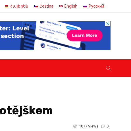
Հայերեն
Čeština
English
Русский
rotějškem
1077 Views
0