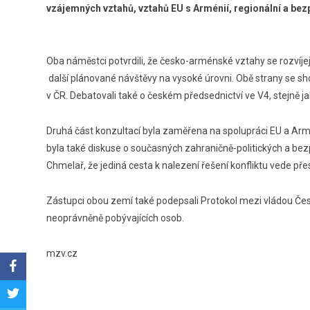
vzájemných vztahů, vztahů EU s Arménií, regionální a bez
Oba náměstci potvrdili, že česko-arménské vztahy se rozví
další plánované návštěvy na vysoké úrovni. Obě strany se shod
v ČR. Debatovali také o českém předsednictví ve V4, stejně j
Druhá část konzultací byla zaměřena na spolupráci EU a Armén
byla také diskuse o současných zahraničně-politických a bez
Chmelař, že jediná cesta k nalezení řešení konfliktu vede pře
Zástupci obou zemí také podepsali Protokol mezi vládou Če
neoprávněně pobývajících osob.
mzv.cz