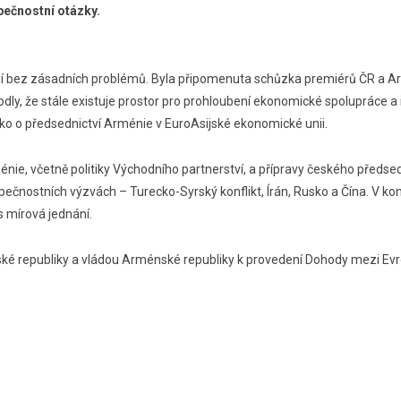
pečnostní otázky.
její bez zásadních problémů. Byla připomenuta schůzka premiérů ČR a 
ly, že stále existuje prostor pro prohloubení ekonomické spolupráce a i
ako o předsednictví Arménie v EuroAsijské ekonomické unii.
ie, včetně politiky Východního partnerství, a přípravy českého předsedn
pečnostních výzvách – Turecko-Syrský konflikt, Írán, Rusko a Čína. V k
s mírová jednání.
ské republiky a vládou Arménské republiky k provedení Dohody mezi Ev