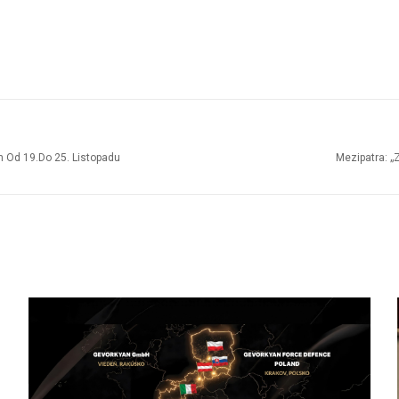
h Od 19.do 25. Listopadu
Mezipatra: „