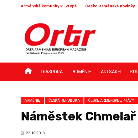
Arménské komunity v Evropě
Česko-arménské novinky
DIASPORA
ARMÉNIE
ARTSAKH
KU
ARMÉNIE
ČESKÁ REPUBLIKA
ČESKÉ ARMÉNSKÉ ZPRÁVY
Náměstek Chmelař 
22.10.2019