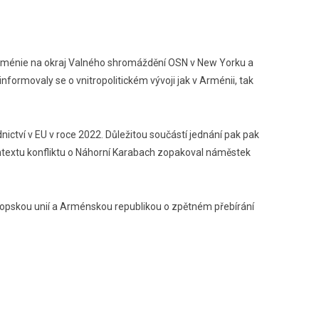
Arménie na okraj Valného shromáždění OSN v New Yorku a
nformovaly se o vnitropolitickém vývoji jak v Arménii, tak
ictví v EU v roce 2022. Důležitou součástí jednání pak pak
ontextu konfliktu o Náhorní Karabach zopakoval náměstek
ropskou unií a Arménskou republikou o zpětném přebírání