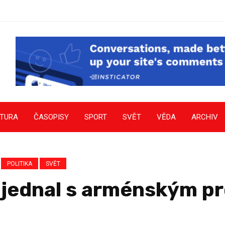
LTURA
ČASOPISY
SPORT
SVĚT
VĚDA
ARCHIV
POLITIKA
SVĚT
jednal s arménským p