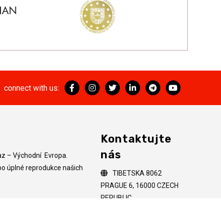
connect with us:
Kontaktujte
nás
az – Východní Evropa.
bo úplné reprodukce našich
TIBETSKA 8062
PRAGUE 6, 16000 CZECH
REPUBLIC
+(420) 60 65 65 611