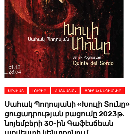
ԱՐՎԵՍՏ
ԼՈՒՐԵՐ
ՀԱՅԱՍՏԱՆ
ՑՈՒՑԱՀԱՆԴԵՍՆԵՐ
Սահակ Պողոսյանի «Խուլի Տունը»
ցուցադրության բացումը 2023թ.
նոյեմբերի 30-ին Գաֆէսճեան
արվեստի կենտրոնում