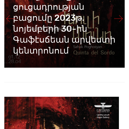
ցուցադրության
բացումը 2023թ.
նոյեմբերի 30-ին
Գաֆէսճեան արվեստի
կենտրոնում