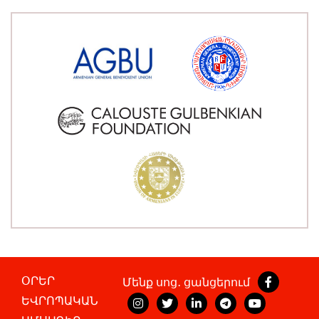
ՕՐԵՐ
Մենք սոց․ ցանցերում
ԵՎՐՈՊԱԿԱՆ