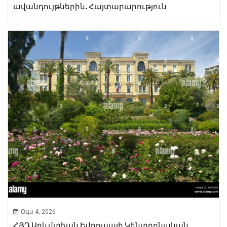
ավանդույթներին. Հայտարարություն
Օգս 4, 2026
ՀՅԴ Արևմտեան Եվրոպայի Կենտրոնական