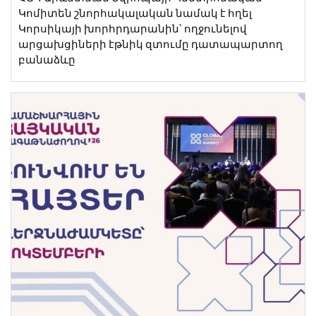
Կոմիտեն շնորհակալական նամակ է հղել
Կորսիկայի խորհրդարանին՝ ողջունելով
արցախցիների էթնիկ զտումը դատապարտող
բանաձևը