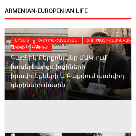
ARMENIAN-EUROPENIAN LIFE
ԻԱ
ԱՐՑԱԽ
ԵՎՐՈՊԱ-ՀԱՅԱՍՏԱՆ
ԵՎՐՈՊԱՅԻ ՀԱՅԿԱԿԱՆ
Մար 17, 2026
ԿՅԱՆՔ
ԼՈՒՐԵՐ
Գառնիկ Քերքոնյանը ՄԱԿ-ում
խոսել է արցախցիների
իրավունքների և Բաքվում պահվող
գերիների մասին