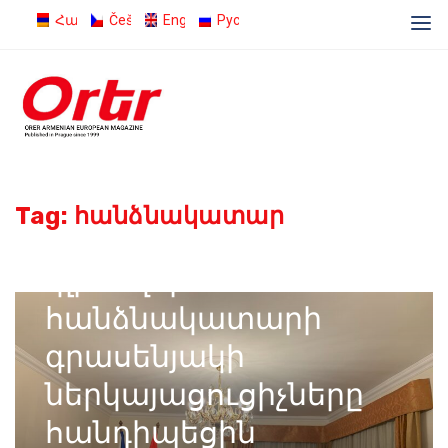
Հայերեն
Čeština
English
Русский
23.03.2024
Admin
Tag:
հանձնակատար
Սփյուռքի գործերով
գլխավոր
հանձնակատարի
գրասենյակի
ներկայացուցիչները
հանդիպեցին