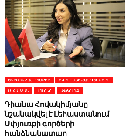
ԵՎՐՈՊԱՀԱՅ ԴԵՄՔԵՐ
ԵՎՐՈՊԱՅԻ ՀԱՅ ԴԵՄՔԵՐԸ
ԼԵՀԱՍՏԱՆ
ԼՈՒՐԵՐ
ՍՓՅՈՒՌՔ
Դիանա Հովակիմյանը
նշանակվել է Լեհաստանում
Սփյուռքի գործերի
հանձնակատար