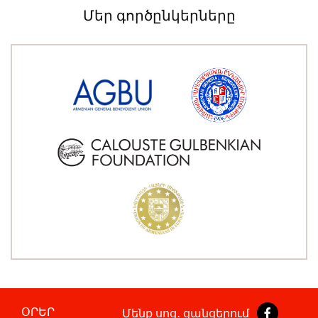
Մեր գործընկերները
ՕՐԵՐ
Մենք սոց․ ցանցերում