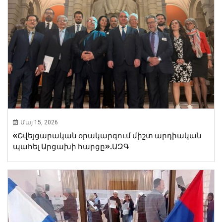
Մայ 15, 2026
«Շվեյցարական օրակարգում միշտ արդիական
պահել Արցախի հարցը».ԱԶԳ