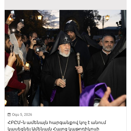
Օգս 5, 2026
ՀԲԸՄ-ն ամենայն հարգանքով կոչ է անում
կասեցնել Ամենայն Հայոց կաթողիկոսի