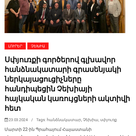
ԼՈՒՐԵՐ
ՉԵԽԻԱ
Սփյուռքի գործերով գլխավոր
հանձնակատարի գրասենյակի
ներկայացուցիչները
հանդիպեցին Չեխիայի
հայկական կառույցների ակտիվի
հետ
23.03.2024
/
Tags:
հանձնակատար
,
Չեխիա
,
սփյուռք
Մարտի 22-ին Պրահայում Հայաստանի