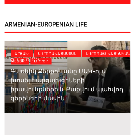
ARMENIAN-EUROPENIAN LIFE
ԻԱ
ԱՐՑԱԽ
ԵՎՐՈՊԱ-ՀԱՅԱՍՏԱՆ
ԵՎՐՈՊԱՅԻ ՀԱՅԿԱԿԱՆ
Մար 17, 2026
ԿՅԱՆՔ
ԼՈՒՐԵՐ
Գառնիկ Քերքոնյանը ՄԱԿ-ում
խոսել է արցախցիների
իրավունքների և Բաքվում պահվող
գերիների մասին