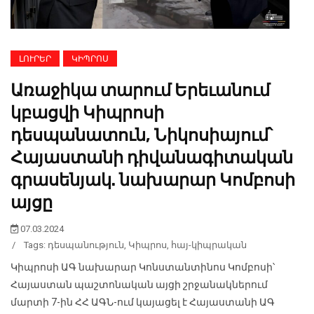
ԼՈՒՐԵՐ
ԿԻՊՐՈՍ
Առաջիկա տարում Երեւանում
կբացվի Կիպրոսի
դեսպանատուն, Նիկոսիայում՝
Հայաստանի դիվանագիտական
գրասենյակ. նախարար Կոմբոսի
այցը
07.03.2024
/
Tags:
դեսպանություն
,
Կիպրոս
,
հայ-կիպրական
Կիպրոսի ԱԳ նախարար Կոնստանտինոս Կոմբոսի՝
Հայաստան պաշտոնական այցի շրջանակներում
մարտի 7-ին ՀՀ ԱԳՆ-ում կայացել է Հայաստանի ԱԳ