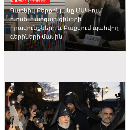
ԿՅԱՆՔ
ԼՈՒՐԵՐ
Գառնիկ Քերքոնյանը ՄԱԿ-ում
խոսել է արցախցիների
իրավունքների և Բաքվում պահվող
գերիների մասին