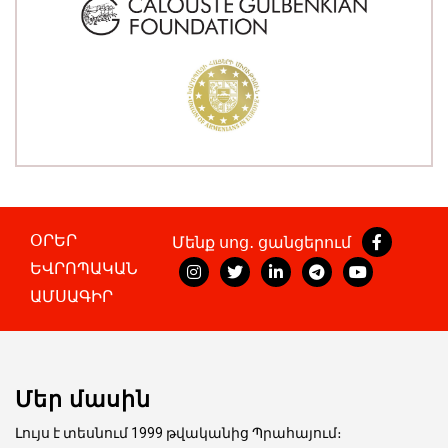
ՕՐԵՐ
Մենք սոց․ ցանցերում
ԵՎՐՈՊԱԿԱՆ
ԱՄՍԱԳԻՐ
Մեր մասին
Լույս է տեսնում 1999 թվականից Պրահայում։