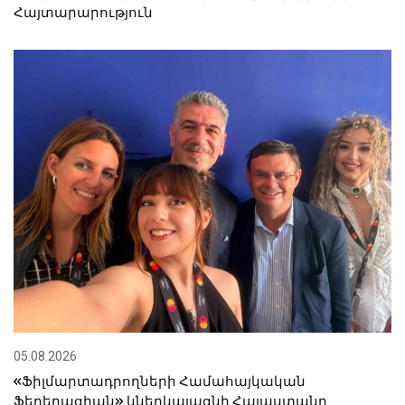
Հայտարարություն
05.08.2026
«Ֆիլմարտադրողների Համահայկական
Ֆեդերացիան» կներկայացնի Հայաստանը