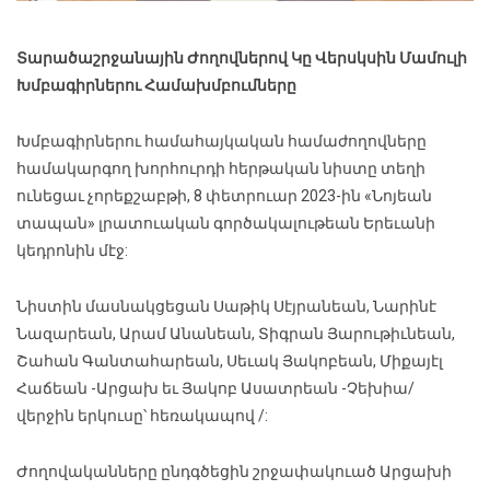
Տարածաշրջանային Ժողովներով Կը Վերսկսին Մամուլի
Խմբագիրներու Համախմբումները
Խմբագիրներու համահայկական համաժողովները
համակարգող խորհուրդի հերթական նիստը տեղի
ունեցաւ չորեքշաբթի, 8 փետրուար 2023-ին «Նոյեան
տապան» լրատուական գործակալութեան Երեւանի
կեդրոնին մէջ:
Նիստին մասնակցեցան Սաթիկ Սէյրանեան, Նարինէ
Նազարեան, Արամ Անանեան, Տիգրան Յարութիւնեան,
Շահան Գանտահարեան, Սեւակ Յակոբեան, Միքայէլ
Հաճեան -Արցախ եւ Յակոբ Ասատրեան -Չեխիա/
վերջին երկուսը՝ հեռակապով /:
Ժողովականները ընդգծեցին շրջափակուած Արցախի