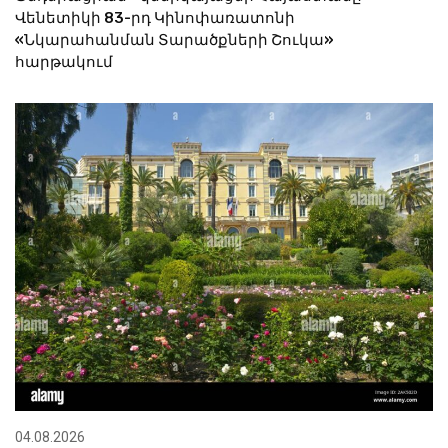
Վենետիկի 83-րդ Կինոփառատոնի
«Նկարահանման Տարածքների Շուկա»
հարթակում
04.08.2026