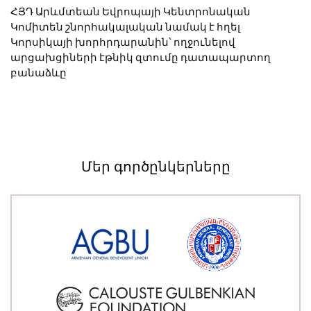
ՀՅԴ Արևմտեան Եվրոպայի Կենտրոնական
Կոմիտեն շնորհակալական նամակ է հղել
Կորսիկայի խորհրդարանին՝ ողջունելով
արցախցիների էթնիկ զտումը դատապարտող
բանաձևը
Մեր գործընկերները