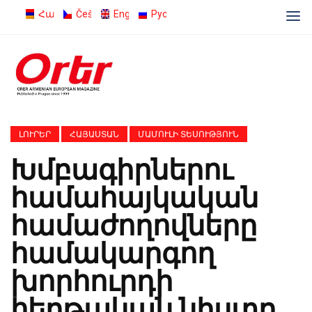
Հայերեն
Čeština
English
Русский
ԼՈՒՐԵՐ
ՀԱՅԱՍՏԱՆ
ՄԱՄՈՒԼԻ ՏԵՍՈՒԹՅՈՒՆ
Խմբագիրներու
համահայկական
համաժողովները
համակարգող
խորհուրդի
հերթական նիստը