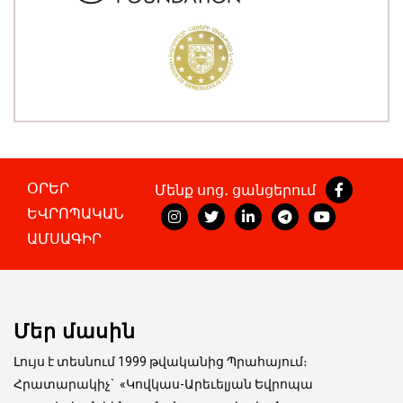
ՕՐԵՐ
Մենք սոց․ ցանցերում
ԵՎՐՈՊԱԿԱՆ
ԱՄՍԱԳԻՐ
Մեր մասին
Լույս է տեսնում 1999 թվականից Պրահայում։
Հրատարակիչ
`
«Կովկաս-Արեւելյան Եվրոպա