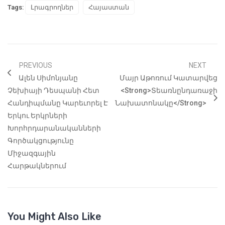
Tags:
Լրագրողներ
Հայաստան
PREVIOUS
NEXT
Ալեն Սիմոնյանը
Մայր Աթոռում Կատարվեց
Չեխիայի Դեսպանի Հետ
<strong>Տեառնընդառաջի
Հանդիպմանը Կարեւորել Է
Նախատոնակը</strong>
Երկու Երկրների
Խորհրդարանականների
Գործակցությունը
Միջազգային
Հարթակներում
You Might Also Like