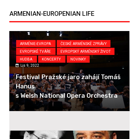
ARMENIAN-EUROPENIAN LIFE
KY
ARMÉNIE-EVROPA
ČESKÉ ARMÉNSKÉ ZPRÁVY
EVROPSKÉ TVÁŘE
EVROPSKÝ ARMÉNSKÝ ŽIVOT
HUDBA
KONCERTY
NOVINKY
Lis 9, 2022
Festival Pražské jaro zahájí Tomáš
Hanus
s Welsh National Opera Orchestra