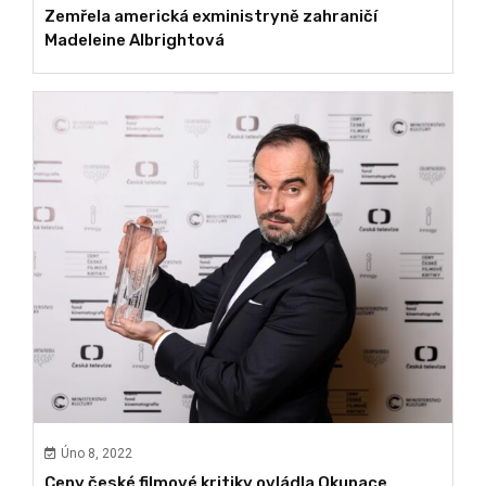
Zemřela americká exministryně zahraničí
Madeleine Albrightová
Úno 8, 2022
Ceny české filmové kritiky ovládla Okupace