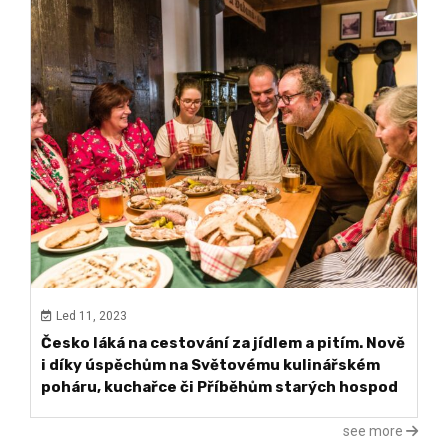
Led 11, 2023
Česko láká na cestování za jídlem a pitím. Nově
i díky úspěchům na Světovému kulinářském
poháru, kuchařce či Příběhům starých hospod
see more