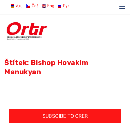
Հայերեն
Čeština
English
Русский
Štítek:
Bishop Hovakim
Manukyan
SUBSCIBE TO ORER