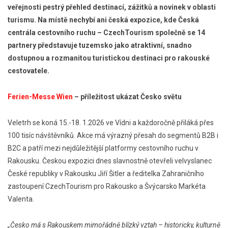
veřejnosti pestrý přehled destinací, zážitků a novinek v oblasti
turismu. Na místě nechybí ani česká expozice, kde Česká
centrála cestovního ruchu – CzechTourism společně se 14
partnery představuje tuzemsko jako atraktivní, snadno
dostupnou a rozmanitou turistickou destinaci pro rakouské
cestovatele.
Ferien-Messe Wien
– příležitost ukázat Česko světu
Veletrh se koná 15.-18. 1.2026 ve Vídni a každoročně přiláká přes
100 tisíc návštěvníků. Akce má výrazný přesah do segmentů B2B i
B2C a patří mezi nejdůležitější platformy cestovního ruchu v
Rakousku. Českou expozici dnes slavnostně otevřeli velvyslanec
České republiky v Rakousku Jiří Šitler a ředitelka Zahraničního
zastoupení CzechTourism pro Rakousko a Švýcarsko Markéta
Valenta.
„Česko má s Rakouskem mimořádně blízký vztah – historicky, kulturně