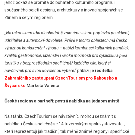
jehož odkaz se promítá do bohatého kulturního programu i
současného pojetí designu, architektury a inovací spojených se
Zlínem a celým regionem.
„Na rakouském trhu dlouhodobě vnímáme silnou poptávku po aktivní,
udržitelné a autentické dovolené. Právě v těchto oblastech má Česko
výraznou konkurenční výhodu – nabízí kombinaci kulturních památek,
kvalitní gastronomie, lázeňství i široké možnosti pro cyklistiku a pěší
turistiku v bezprostředním okolí téměř každého cíle, který si
návštěvník pro svou dovolenou vybere,“
přibližuje
ředitelka
Zahraničního zastoupení CzechTourism pro Rakousko a
Švýcarsko
Markéta Valenta
.
České regiony a partneři: pestrá nabídka na jednom místě
Na stánku CzechTourism se návštěvníci mohou seznámit s
nabídkou Česka společně se 14 tuzemskými spoluvystavovateli,
kteří reprezentují jak tradiční, tak méně známé regiony i specifické