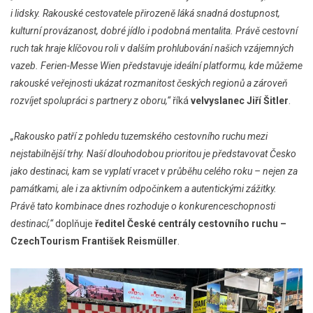
i lidsky. Rakouské cestovatele přirozeně láká snadná dostupnost,
kulturní provázanost, dobré jídlo i podobná mentalita. Právě cestovní
ruch tak hraje klíčovou roli v dalším prohlubování našich vzájemných
vazeb. Ferien-Messe Wien představuje ideální platformu, kde můžeme
rakouské veřejnosti ukázat rozmanitost českých regionů a zároveň
rozvíjet spolupráci s partnery z oboru,“
říká
velvyslanec Jiří Šitler
.
„Rakousko patří z pohledu tuzemského cestovního ruchu mezi
nejstabilnější trhy. Naší dlouhodobou prioritou je představovat Česko
jako destinaci, kam se vyplatí vracet v průběhu celého roku – nejen za
památkami, ale i za aktivním odpočinkem a autentickými zážitky.
Právě tato kombinace dnes rozhoduje o konkurenceschopnosti
destinací,“
doplňuje
ředitel České centrály cestovního ruchu –
CzechTourism František Reismüller
.