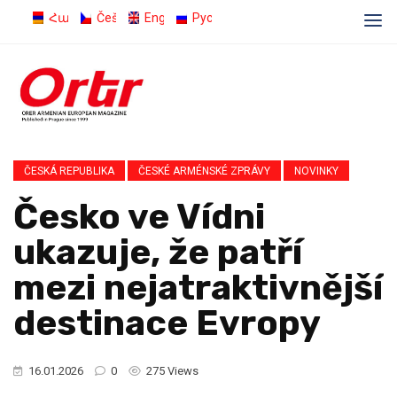
Հայերեն
Čeština
English
Русский
ČESKÁ REPUBLIKA
ČESKÉ ARMÉNSKÉ ZPRÁVY
NOVINKY
Česko ve Vídni
ukazuje, že patří
mezi nejatraktivnější
destinace Evropy
16.01.2026
0
275 Views