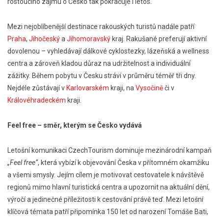
rostoucího zájmu o Česko tak pokračuje i letos.
Mezi nejoblíbenější destinace rakouských turistů nadále patří
Praha
,
Jihočeský
a
Jihomoravský
kraj. Rakušané preferují aktivní
dovolenou – vyhledávají dálkové cyklostezky, lázeňská a wellness
centra a zároveň kladou důraz na udržitelnost a individuální
zážitky. Během pobytu v Česku stráví v průměru téměř tři dny.
Nejdéle zůstávají v
Karlovarském
kraji, na
Vysočině
či v
Královéhradeckém
kraji.
Feel free – směr, kterým se Česko vydává
Letošní komunikaci CzechTourism dominuje mezinárodní kampaň
„Feel free“
, která vybízí k objevování Česka v přítomném okamžiku
a všemi smysly. Jejím cílem je motivovat cestovatele k návštěvě
regionů mimo hlavní turistická centra a upozornit na aktuální dění,
výročí a jedinečné příležitosti k cestování právě teď. Mezi letošní
klíčová témata patří připomínka 150 let od narození Tomáše Bati,