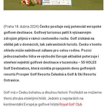
(Praha 18. dubna 2024)
Česko posiluje svůj potenciál evropské
golfové destinace. Golfový turismus patří k významným
zdrojům příjmů v rámci cestovního ruchu. Golf získává na
oblibě jak u domácích, tak zahraničních turistů. Česko v tomto
ohledu může nabídnout zábavu pro celou rodinu. Pozici
jednoznačného lídra ve východní Evropě aktuálně potvrzuje i
otevření největší golfové destinace v tuzemsku – 55 HOLES
Golf Destination, která vznikla propojením dvou golfových
resortů Prosper Golf Resortu Čeladná a Golf & Ski Resortu
Ostravice.
Golf má v Česku bohatou a dlouhou historii. Pochlubit se můžeme
třemi zhruba stoletými hřišti. Jedním z nejstarších na
kontinentální Evropě je golfové hřiště
Royal Golf Club