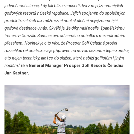
jedinečnost situace, kdy tak blízce sousedí dva z nejvýznamnějších
golfových resortů v České republice. Jejich spojením do společných
produktů a služeb tak může vzniknout skutečně nejvýznamnější
golfová destinace u nás. Skvělé je, že díky naší posile, španělskému
trenérovi Gonzálo Sanchezovi, od samého počátku s mezinárodním
přesahem. Novinek je o to více, že Prosper Golf Čeladná prošel
rozsáhlou rekonstrukcí a je připraven na novou sezónu v lepší kondici,
a to nejen technicky, ale i co do služeb, které nabízí golfistům i jiným
hostům,“
říká
General Manager Prosper Golf Resortu Čeladná
Jan Kastner
.