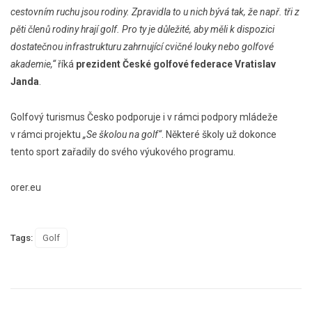
cestovním ruchu jsou rodiny. Zpravidla to u nich bývá tak, že např. tři z
pěti členů rodiny hrají golf. Pro ty je důležité, aby měli k dispozici
dostatečnou infrastrukturu zahrnující cvičné louky nebo golfové
akademie,“
říká
prezident České golfové federace Vratislav
Janda
.
Golfový turismus Česko podporuje i v rámci podpory mládeže
v rámci projektu
„Se školou na golf“
. Některé školy už dokonce
tento sport zařadily do svého výukového programu.
orer.eu
Tags:
Golf