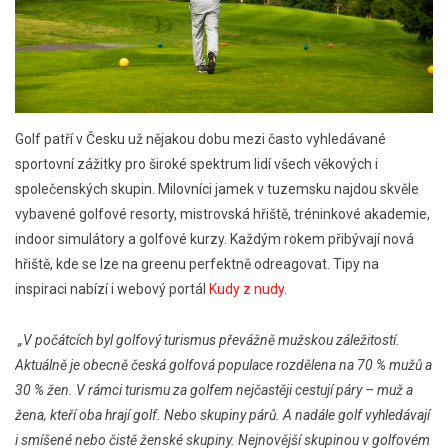
Golf patří v Česku už nějakou dobu mezi často vyhledávané
sportovní zážitky pro široké spektrum lidí všech věkových i
společenských skupin. Milovníci jamek v tuzemsku najdou skvěle
vybavené golfové resorty, mistrovská hřiště, tréninkové akademie,
indoor simulátory a golfové kurzy. Každým rokem přibývají nová
hřiště, kde se lze na greenu perfektně odreagovat. Tipy na
inspiraci nabízí i webový portál
Kudy z nudy
.
„V počátcích byl golfový turismus převážně mužskou záležitostí.
Aktuálně je obecně česká golfová populace rozdělena na 70 % mužů a
30 % žen. V rámci turismu za golfem nejčastěji cestují páry – muž a
žena, kteří oba hrají golf. Nebo skupiny párů. A nadále golf vyhledávají
i smíšené nebo čistě ženské skupiny. Nejnovější skupinou v golfovém