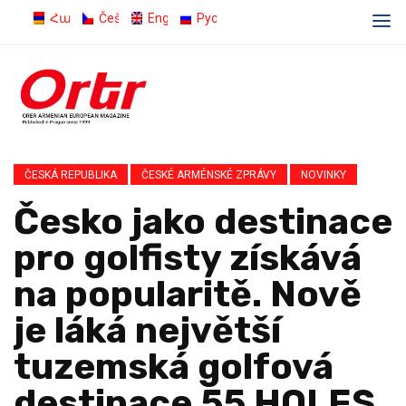
Հայերեն
Čeština
English
Русский
ČESKÁ REPUBLIKA
ČESKÉ ARMÉNSKÉ ZPRÁVY
NOVINKY
Česko jako destinace
pro golfisty získává
na popularitě. Nově
je láká největší
tuzemská golfová
destinace 55 HOLES