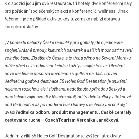
K dispozici jsou jim dvě restaurace, tři hotely, dvě konferenční haly
pro pořádání společenských akcí a konferencí či wellness. Jinak
řečeno – jde o příklad aktivity, kdy tuzemsko nabízí opravdu
komplexní služby.
„V kontextu nabídky České republiky pro golfisty jde o jedinečné
spojení krásné přírody, kulturních památek a dalších možností trávení
volného času. Zkrátka do Česka, a to třeba přímo na Severní Moravu,
může přijet celá rodina společně a každý si najde to své. Otevření
nové destinace posouvá dovolenou s golfem na další úroveň.
Jedinečná golfová destinace 55 Holes Golf Destination je unikátní
nejenom rozlohou, ale i službami, nedotknutou přírodou Beskyd a
množstvím zajímavostí v těsném okolí, od tradiční kultury v Rožnově
pod Radhoštěm až po moderní tvář Ostravy s technickými unikáty,“
uvádí
ředitelka odboru produkt managementu, České centrály
cestovního ruchu – CzechTourism Veronika Janečková
.
Jedním z cílů 55 Holes Golf Destination je zvýšení atraktivity