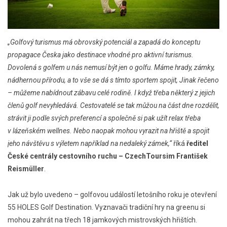
„Golfový turismus má obrovský potenciál a zapadá do konceptu
propagace Česka jako destinace vhodné pro aktivní turismus.
Dovolená s golfem u nás nemusí být jen o golfu. Máme hrady, zámky,
nádhernou přírodu, a to vše se dá s tímto sportem spojit, Jinak řečeno
– můžeme nabídnout zábavu celé rodině. I když třeba některý z jejich
členů golf nevyhledává. Cestovatelé se tak můžou na část dne rozdělit,
strávit ji podle svých preferencí a společně si pak užít relax třeba
v lázeňském wellnes. Nebo naopak mohou vyrazit na hřiště a spojit
jeho návštěvu s výletem například na nedaleký zámek,“
říká
ředitel
České centrály cestovního ruchu – CzechToursim František
Reismüller
.
Jak už bylo uvedeno – golfovou událostí letošního roku je otevření
55 HOLES Golf Destination. Vyznavači tradiční hry na greenu si
mohou zahrát na třech 18 jamkových mistrovských hřištích.