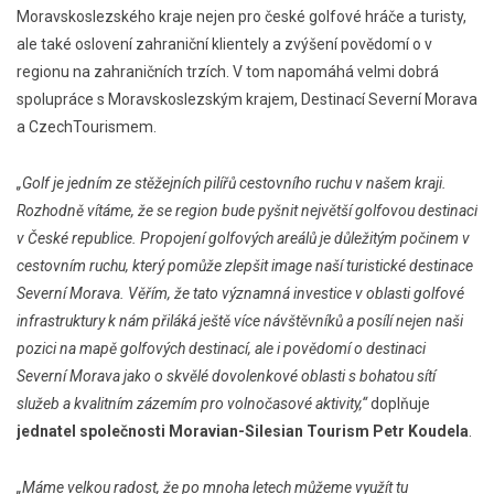
Moravskoslezského kraje nejen pro české golfové hráče a turisty,
ale také oslovení zahraniční klientely a zvýšení povědomí o v
regionu na zahraničních trzích. V tom napomáhá velmi dobrá
spolupráce s Moravskoslezským krajem, Destinací Severní Morava
a CzechTourismem.
„Golf je jedním ze stěžejních pilířů cestovního ruchu v našem kraji.
Rozhodně vítáme, že se region bude pyšnit největší golfovou destinací
v České republice. Propojení golfových areálů je důležitým počinem v
cestovním ruchu, který pomůže zlepšit image naší turistické destinace
Severní Morava. Věřím, že tato významná investice v oblasti golfové
infrastruktury k nám přiláká ještě více návštěvníků a posílí nejen naši
pozici na mapě golfových destinací, ale i povědomí o destinaci
Severní Morava jako o skvělé dovolenkové oblasti s bohatou sítí
služeb a kvalitním zázemím pro volnočasové aktivity,“
doplňuje
jednatel společnosti Moravian-Silesian Tourism Petr Koudela
.
„Máme velkou radost, že po mnoha letech můžeme využít tu