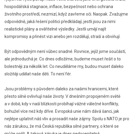
hospodářská stagnace, inflace, bezpečnost nebo ochrana
životního prostředí, nezmizí, když zavřeme oči. Naopak. Zvažujme
odpovědně, jaká řešení politici předkládají, jestli jsou za nimi
realistické plány a ověřitelné výsledky. Jestli umějí najít
kompromisy a přinést vizi anebo jen rozdělují, straší a obviňují.
Být odpovědným není vůbec snadné. Rovnice, jejíž jsme součástí,
ale jednoduchá je. Co dnes odložíme, budeme muset řešit o to
bolestněji za několik let. Co neuděláme my, budou muset daleko
složitěji udělat naše děti. To není fér.
Jsou problémy s původem daleko za našimi hranicemi, které
přesto silně ovlivňují naše životy. V dnešním propojeném světě
a v době, kdy v naší blízkosti probíhají vážné válečné konflikty,
bohužel více než kdy dříve. Evropská unie nám dává šanci, jak
nejlépe uplatnit náš vliv a prosadit naše zájmy. Spolu s NATO je pro
nás zárukou, že má Česká republika silné partnery, o které se
může opřít. A taková záruka je dnes nedocenitelná.