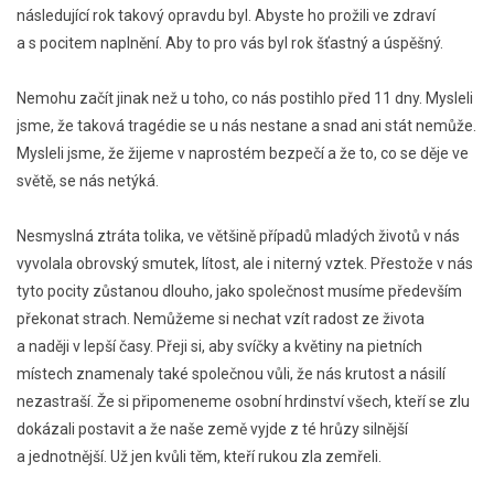
následující rok takový opravdu byl. Abyste ho prožili ve zdraví
a s pocitem naplnění. Aby to pro vás byl rok šťastný a úspěšný.
Nemohu začít jinak než u toho, co nás postihlo před 11 dny. Mysleli
jsme, že taková tragédie se u nás nestane a snad ani stát nemůže.
Mysleli jsme, že žijeme v naprostém bezpečí a že to, co se děje ve
světě, se nás netýká.
Nesmyslná ztráta tolika, ve většině případů mladých životů v nás
vyvolala obrovský smutek, lítost, ale i niterný vztek. Přestože v nás
tyto pocity zůstanou dlouho, jako společnost musíme především
překonat strach. Nemůžeme si nechat vzít radost ze života
a naději v lepší časy. Přeji si, aby svíčky a květiny na pietních
místech znamenaly také společnou vůli, že nás krutost a násilí
nezastraší. Že si připomeneme osobní hrdinství všech, kteří se zlu
dokázali postavit a že naše země vyjde z té hrůzy silnější
a jednotnější. Už jen kvůli těm, kteří rukou zla zemřeli.