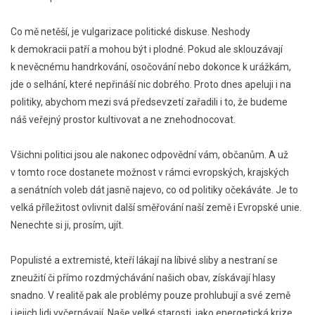
Co mě netěší, je vulgarizace politické diskuse. Neshody
k demokracii patří a mohou být i plodné. Pokud ale sklouzávají
k nevěcnému handrkování, osočování nebo dokonce k urážkám,
jde o selhání, které nepřináší nic dobrého. Proto dnes apeluji i na
politiky, abychom mezi svá předsevzetí zařadili i to, že budeme
náš veřejný prostor kultivovat a ne znehodnocovat.
Všichni politici jsou ale nakonec odpovědní vám, občanům. A už
v tomto roce dostanete možnost v rámci evropských, krajských
a senátních voleb dát jasně najevo, co od politiky očekáváte. Je to
velká příležitost ovlivnit další směřování naší země i Evropské unie.
Nenechte si ji, prosím, ujít.
Populisté a extremisté, kteří lákají na líbivé sliby a nestraní se
zneužití či přímo rozdmýchávání našich obav, získávají hlasy
snadno. V realitě pak ale problémy pouze prohlubují a své země
i jejich lidi vyčerpávají. Naše velké starosti, jako energetická krize,