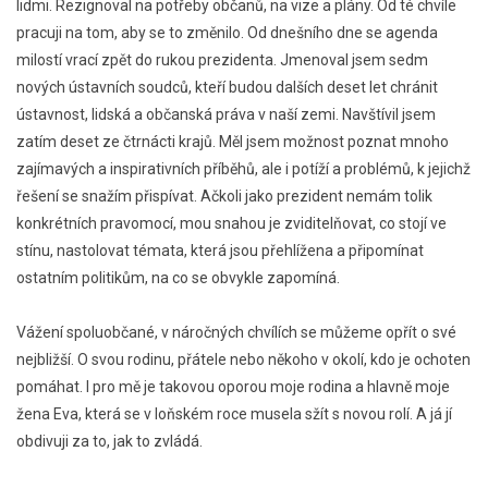
lidmi. Rezignoval na potřeby občanů, na vize a plány. Od té chvíle
pracuji na tom, aby se to změnilo. Od dnešního dne se agenda
milostí vrací zpět do rukou prezidenta. Jmenoval jsem sedm
nových ústavních soudců, kteří budou dalších deset let chránit
ústavnost, lidská a občanská práva v naší zemi. Navštívil jsem
zatím deset ze čtrnácti krajů. Měl jsem možnost poznat mnoho
zajímavých a inspirativních příběhů, ale i potíží a problémů, k jejichž
řešení se snažím přispívat. Ačkoli jako prezident nemám tolik
konkrétních pravomocí, mou snahou je zviditelňovat, co stojí ve
stínu, nastolovat témata, která jsou přehlížena a připomínat
ostatním politikům, na co se obvykle zapomíná.
Vážení spoluobčané, v náročných chvílích se můžeme opřít o své
nejbližší. O svou rodinu, přátele nebo někoho v okolí, kdo je ochoten
pomáhat. I pro mě je takovou oporou moje rodina a hlavně moje
žena Eva, která se v loňském roce musela sžít s novou rolí. A já jí
obdivuji za to, jak to zvládá.