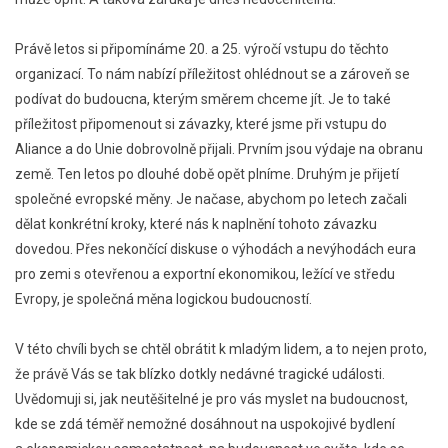
Právě letos si připomínáme 20. a 25. výročí vstupu do těchto
organizací. To nám nabízí příležitost ohlédnout se a zároveň se
podívat do budoucna, kterým směrem chceme jít. Je to také
příležitost připomenout si závazky, které jsme při vstupu do
Aliance a do Unie dobrovolně přijali. Prvním jsou výdaje na obranu
země. Ten letos po dlouhé době opět plníme. Druhým je přijetí
společné evropské měny. Je načase, abychom po letech začali
dělat konkrétní kroky, které nás k naplnění tohoto závazku
dovedou. Přes nekončící diskuse o výhodách a nevýhodách eura
pro zemi s otevřenou a exportní ekonomikou, ležící ve středu
Evropy, je společná měna logickou budoucností.
V této chvíli bych se chtěl obrátit k mladým lidem, a to nejen proto,
že právě Vás se tak blízko dotkly nedávné tragické události.
Uvědomuji si, jak neutěšitelné je pro vás myslet na budoucnost,
kde se zdá téměř nemožné dosáhnout na uspokojivé bydlení