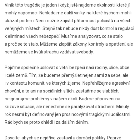
Viník této tragédie je jeden i když jistě najdeme okolnosti, které jí
mohly napomoci. Nehledejme další viníky, na které bychom mohli
ukázat prstem. Není možné zajistit přítomnost policistů na všech
veřejných místech. Stejně tak nebude nikdy dost kontrol a regulací
k eliminaci všech nebezpečí. Musíme analyzovat, co se stalo
a proč se to stalo. Můžeme zlepšit zákony, kontroly a opatření, ale
nemůžeme se kvůli strachu vzdávat svobody.
Pojďme společně usilovat o větší bezpečí naší rodiny, ulice, obce
i celé země. Tím, že budeme přemýšlet nejen sami za sebe, ale
i v kontextu komunit, ve kterých žijeme. Nepřehlížejme agresivní
chování, a to ani na sociálních sítích, zastaňme se slabších,
neignorujme problémy v našem okolí. Buďme připraveni na
krizové situace, ale nenechme se paralyzovat strachem. Minulý
rok nesmí být definovaný jen prosincovými tragickými událostmi.
Rád bych se proto ohlédl i za dalším děním.
Dovolte, abych se nejdříve zastavil u domácí politiky. Poprvé