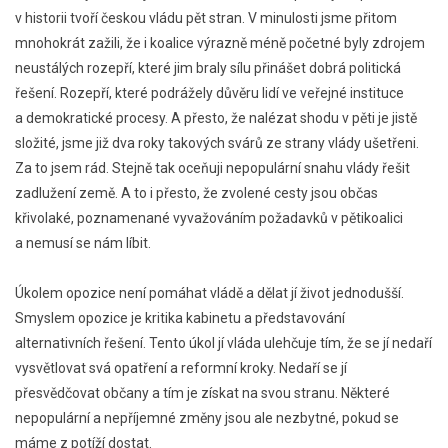
v historii tvoří českou vládu pět stran. V minulosti jsme přitom
mnohokrát zažili, že i koalice výrazně méně početné byly zdrojem
neustálých rozepří, které jim braly sílu přinášet dobrá politická
řešení. Rozepří, které podrážely důvěru lidí ve veřejné instituce
a demokratické procesy. A přesto, že nalézat shodu v pěti je jistě
složité, jsme již dva roky takových svárů ze strany vlády ušetřeni.
Za to jsem rád. Stejně tak oceňuji nepopulární snahu vlády řešit
zadlužení země. A to i přesto, že zvolené cesty jsou občas
křivolaké, poznamenané vyvažováním požadavků v pětikoalici
a nemusí se nám líbit.
Úkolem opozice není pomáhat vládě a dělat jí život jednodušší.
Smyslem opozice je kritika kabinetu a představování
alternativních řešení. Tento úkol jí vláda ulehčuje tím, že se jí nedaří
vysvětlovat svá opatření a reformní kroky. Nedaří se jí
přesvědčovat občany a tím je získat na svou stranu. Některé
nepopulární a nepříjemné změny jsou ale nezbytné, pokud se
máme z potíží dostat.