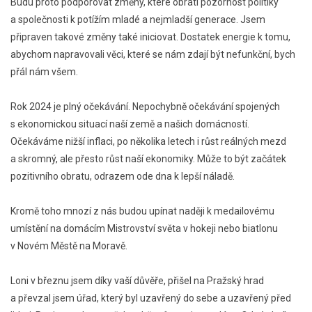
Budu proto podporovat změny, které obrátí pozornost politiky
a společnosti k potížím mladé a nejmladší generace. Jsem
připraven takové změny také iniciovat. Dostatek energie k tomu,
abychom napravovali věci, které se nám zdají být nefunkční, bych
přál nám všem.
Rok 2024 je plný očekávání. Nepochybně očekávání spojených
s ekonomickou situací naší země a našich domácností.
Očekáváme nižší inflaci, po několika letech i růst reálných mezd
a skromný, ale přesto růst naší ekonomiky. Může to být začátek
pozitivního obratu, odrazem ode dna k lepší náladě.
Kromě toho mnozí z nás budou upínat naději k medailovému
umístění na domácím Mistrovství světa v hokeji nebo biatlonu
v Novém Městě na Moravě.
Loni v březnu jsem díky vaší důvěře, přišel na Pražský hrad
a převzal jsem úřad, který byl uzavřený do sebe a uzavřený před