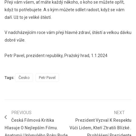
Přeji vám všem, ať máte každý někoho, o koho se můžete opřít,
když to potřebujete. A s kým můžete sdílet radost, když se vám
daří. Už to je veliké štěstí.
V nadcházejícím roce vám přeji hlavně zdraví, štěstí a velkou dávku
dobré vůle.
Petr Pavel, prezident republiky, Pražský hrad, 1.1.2024
Tags:
Česko
Petr Pavel
PREVIOUS
NEXT
Česká Filmová Kritika
Prezident Vyzval K Respektu
Hlasuje O Nejlepším Filmu.
Vůči Lidem, Kteří Ztratili Blízké .
Anatomii Uplynulého Roku Bude
Prohlášení Prezidenta