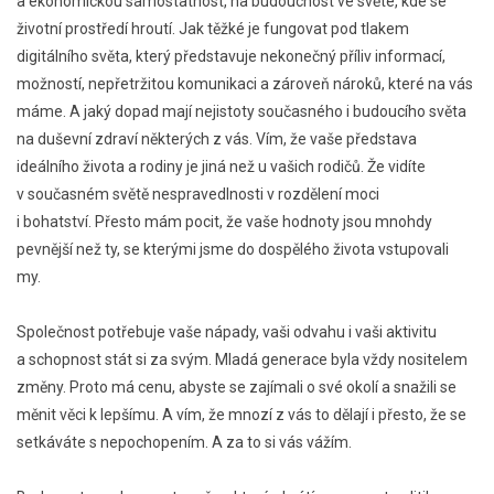
a ekonomickou samostatnost, na budoucnost ve světe, kde se
životní prostředí hroutí. Jak těžké je fungovat pod tlakem
digitálního světa, který představuje nekonečný příliv informací,
možností, nepřetržitou komunikaci a zároveň nároků, které na vás
máme. A jaký dopad mají nejistoty současného i budoucího světa
na duševní zdraví některých z vás. Vím, že vaše představa
ideálního života a rodiny je jiná než u vašich rodičů. Že vidíte
v současném světě nespravedlnosti v rozdělení moci
i bohatství. Přesto mám pocit, že vaše hodnoty jsou mnohdy
pevnější než ty, se kterými jsme do dospělého života vstupovali
my.
Společnost potřebuje vaše nápady, vaši odvahu i vaši aktivitu
a schopnost stát si za svým. Mladá generace byla vždy nositelem
změny. Proto má cenu, abyste se zajímali o své okolí a snažili se
měnit věci k lepšímu. A vím, že mnozí z vás to dělají i přesto, že se
setkáváte s nepochopením. A za to si vás vážím.