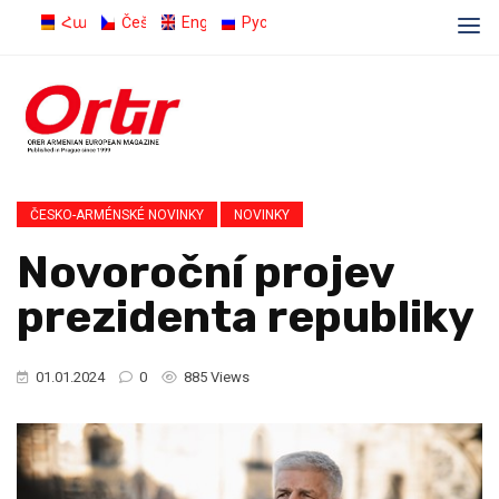
Հայերեն
Čeština
English
Русский
ČESKO-ARMÉNSKÉ NOVINKY
NOVINKY
Novoroční projev
prezidenta republiky
01.01.2024
0
885 Views