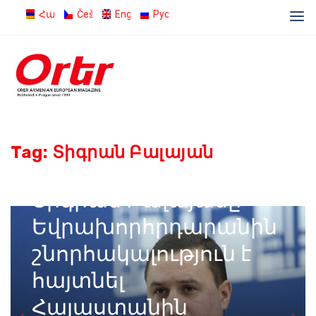
Հայերեն
Čeština
English
Русский
Tag:
Տիգրան Բալայան
01.05.2026
Admin
Տիգրան Բալայանը
Եվրախորհրդարանին
շնորհակալություն է
հայտնել
Հայաստանին