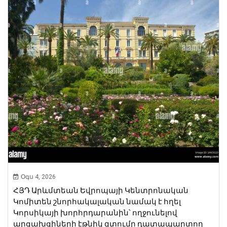
Օգս 4, 2026
ՀՅԴ Արևմտեան Եվրոպայի Կենտրոնական
Կոմիտեն շնորհակալական նամակ է հղել
Կորսիկայի խորհրդարանին՝ ողջունելով
արցախցիների էթնիկ զտումը դատապարտող