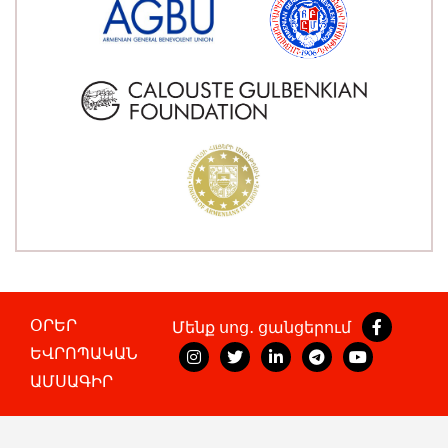
ՕՐԵՐ
Մենք սոց․ ցանցերում
ԵՎՐՈՊԱԿԱՆ
ԱՄՍԱԳԻՐ