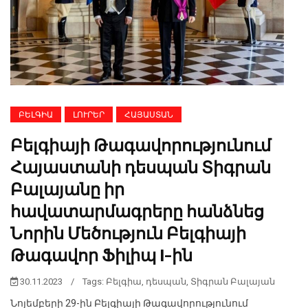
ԲԵԼԳԻԱ
ԼՈՒՐԵՐ
ՀԱՅԱՍՏԱՆ
Բելգիայի Թագավորությունում
Հայաստանի դեսպան Տիգրան
Բալայանը իր
հավատարմագրերը հանձնեց
Նորին Մեծություն Բելգիայի
Թագավոր Ֆիլիպ I-ին
30.11.2023
/
Tags:
Բելգիա
,
դեսպան
,
Տիգրան Բալայան
Նոյեմբերի 29-ին Բելգիայի Թագավորությունում