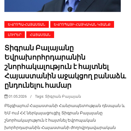
ԵՎՐՈՊԱ-ՀԱՅԱՍՏԱՆ
ԵՎՐՈՊԱՅԻ ՀԱՅԿԱԿԱՆ ԿՅԱՆՔ
ԼՈՒՐԵՐ
ՀԱՅԱՍՏԱՆ
Տիգրան Բալայանը
Եվրախորհրդարանին
շնորհակալություն է հայտնել
Հայաստանին աջակցող բանաձև
ընդունելու համար
01.05.2026
/
Tags:
Տիգրան Բալայան
Բելգիայում Հայաստանի Հանրապետության դեսպան և
ԵՄ-ում ՀՀ ներկայացուցիչ Տիգրան Բալայանը
շնորհակալություն է հայտնել Եվրոպական
խորհրդարանին Հայաստանի ժողովրդավարական