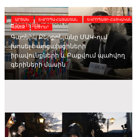
ԻԱ
ԱՐՑԱԽ
ԵՎՐՈՊԱ-ՀԱՅԱՍՏԱՆ
ԵՎՐՈՊԱՅԻ ՀԱՅԿԱԿԱՆ
Մար 17, 2026
ԿՅԱՆՔ
ԼՈՒՐԵՐ
Գառնիկ Քերքոնյանը ՄԱԿ-ում
խոսել է արցախցիների
իրավունքների և Բաքվում պահվող
գերիների մասին