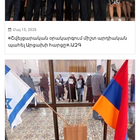
Մայ 15, 2026
«Շվեյցարական օրակարգում միշտ արդիական
պահել Արցախի հարցը».ԱԶԳ