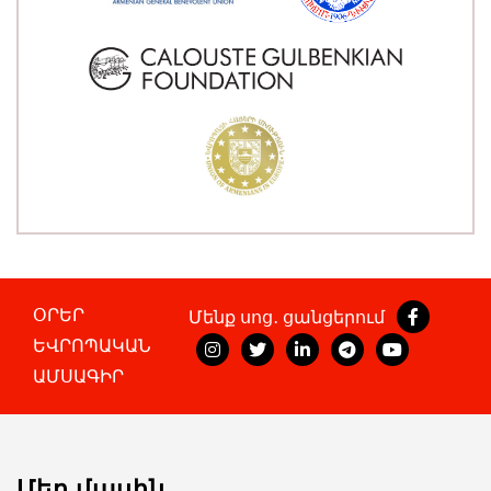
ՕՐԵՐ
Մենք սոց․ ցանցերում
ԵՎՐՈՊԱԿԱՆ
ԱՄՍԱԳԻՐ
Մեր մասին