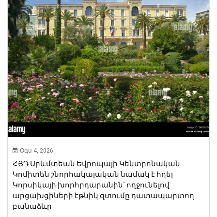
Օգս 4, 2026
ՀՅԴ Արևմտեան Եվրոպայի Կենտրոնական
Կոմիտեն շնորհակալական նամակ է հղել
Կորսիկայի խորհրդարանին՝ ողջունելով
արցախցիների էթնիկ զտումը դատապարտող
բանաձևը