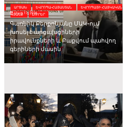
ԻԱ
ԱՐՑԱԽ
ԵՎՐՈՊԱ-ՀԱՅԱՍՏԱՆ
ԵՎՐՈՊԱՅԻ ՀԱՅԿԱԿԱՆ
Մար 17, 2026
ԿՅԱՆՔ
ԼՈՒՐԵՐ
Գառնիկ Քերքոնյանը ՄԱԿ-ում
խոսել է արցախցիների
իրավունքների և Բաքվում պահվող
գերիների մասին