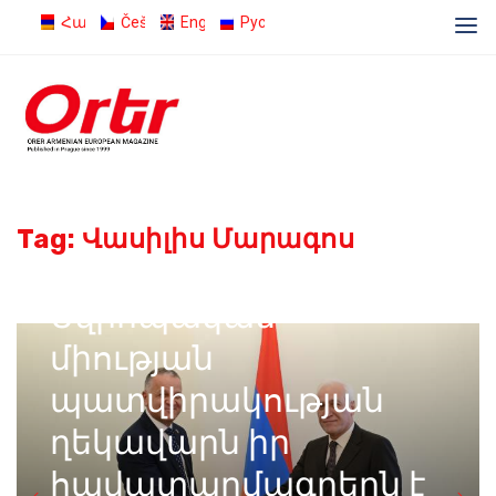
Հայերեն
Čeština
English
Русский
Tag:
Վասիլիս Մարագոս
04.09.2023
Admin
Եվրոպական
միության
պատվիրակության
ղեկավարն իր
հավատարմագրերն է