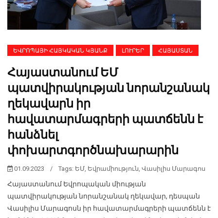
ԵՎՐՈՊԱՅԻ ՀԱՅԿԱԿԱՆ ԿՅԱՆՔ
ԼՈՒՐԵՐ
ՀԱՅԱՍՏԱՆ
Հայաստանում ԵՄ
պատվիրակության նորանշանակ
ղեկավարն իր
հավատարմագրերի պատճենն է
հանձնել
փոխարտգործնախարարին
01.09.2023
/
Tags:
ԵՄ
,
Եվրամիություն
,
Վասիլիս Մարագոս
Հայաստանում Եվրոպական միության
պատվիրակության նորանշանակ ղեկավար, դեսպան
Վասիլիս Մարագոսն իր հավատարմագրերի պատճենն է