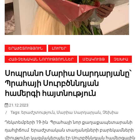
ԵՐԱԺՇՏՈՒԹՅՈՒՆ
ԼՈՒՐԵՐ
ՀԱՅ-ՉԵԽԱԿԱՆ ՆՈՐՈՒԹՅՈՒՆՆԵՐ
ՄՇԱԿՈՒՅԹ
ՉԵԽԻԱ
Սոպրանո Մարիա Սարդարյանը՝
Պրահայի Սուրբծննդյան
համերգի հայտնություն
21.12.2023
/
Tags:
երաժշտություն
,
Մարիա Սարդարյան
,
Չեխիա
Դեկտեմբերի 19-ին Պրահայի նոր քաղաքապետարանի
դահլիճում Երաժշտական տաղանդների բարեկամների
միությունը կազմակերպել էր Սուրբծննդյան համերգային