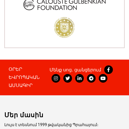
ՕՐԵՐ
Մենք սոց․ ցանցերում
ԵՎՐՈՊԱԿԱՆ
ԱՄՍԱԳԻՐ
Մեր մասին
Լույս է տեսնում 1999 թվականից Պրահայում։