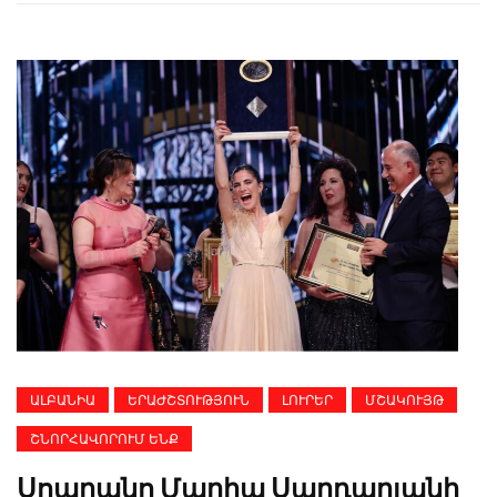
ԱԼԲԱՆԻԱ
ԵՐԱԺՇՏՈՒԹՅՈՒՆ
ԼՈՒՐԵՐ
ՄՇԱԿՈՒՅԹ
ՇՆՈՐՀԱՎՈՐՈՒՄ ԵՆՔ
Սոպրանո Մարիա Սարդարյանի