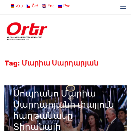
Հայերեն
Čeština
English
Русский
Tag:
Մարիա Սարդարյան
08.04.2024
Admin
Սոպրանո Մարիա
Սարդարյանի փայլուն
հաղթանակը
Տիրանայի