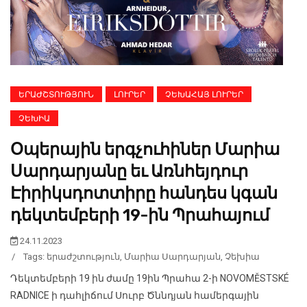
ԵՐԱԺՇՏՈՒԹՅՈՒՆ
ԼՈՒՐԵՐ
ՉԵԽԱՀԱՅ ԼՈՒՐԵՐ
ՉԵԽԻԱ
Օպերային երգչուհիներ Մարիա
Սարդարյանը եւ Առնհեյդուր
Էիրիկսդոտտիրը հանդես կգան
դեկտեմբերի 19-ին Պրահայում
24.11.2023
/
Tags:
երաժշտություն
,
Մարիա Սարդարյան
,
Չեխիա
Դեկտեմբերի 19 ին ժամը 19ին Պրահա 2-ի NOVOMĚSTSKÉ
RADNICE ի դահլիճում Սուրբ Ծննդյան համերգային