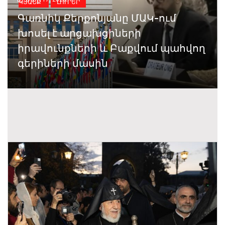
ԿՅԱՆՔ
ԼՈՒՐԵՐ
Գառնիկ Քերքոնյանը ՄԱԿ-ում
խոսել է արցախցիների
իրավունքների և Բաքվում պահվող
գերիների մասին