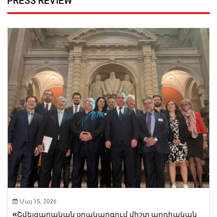
PRESS REVIEW
Մայ 15, 2026
«Շվեյցարական օրակարգում միշտ արդիական