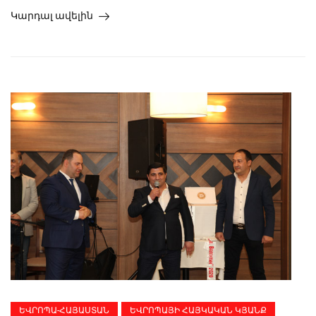
Կարդալ ավելին
ԵՎՐՈՊԱ-ՀԱՅԱՍՏԱՆ
ԵՎՐՈՊԱՅԻ ՀԱՅԿԱԿԱՆ ԿՅԱՆՔ