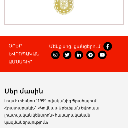
ՕՐԵՐ
Մենք սոց․ ցանցերում
ԵՎՐՈՊԱԿԱՆ
ԱՄՍԱԳԻՐ
Մեր մասին
Լույս է տեսնում 1999 թվականից Պրահայում։
Հրատարակիչ
`
«Կովկաս-Արեւելյան Եվրոպա
լրատվական կենտրոն» հասարակական
կազմակերպություն։