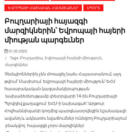
ԵՎՐՈՊԱՅԻ ՀԱՅԿԱԿԱՆ ՀԱՄԱՅՆՔՆԵՐ
ՍՊՈՐՏ
Բուլղարիայի հայազգի
մարզիկներին՝ Եվրոպայի հայերի
միության պարգեւներ
01.03.2020
/
Tags:
Բուլղարիա
,
Եվրոպայի հայերի միություն
,
մարզիկներ
Չեմպիոններին չեն մոռացել նաեւ Հայաստանում, այդ
թվում՝ Մասիսում Եվրոպայի հայերի միություն՝ ԵՀՄ
հասարակական կազամակերպության
նախաձեռնությամբ փետրվարի 14-ին Բուլղարիայի
Պլովդիվ քաղաքում ԵՀՄ-ի նախագահ՝ Արթուր
Հովհաննիսյանի կողմից պարգևատրվեցին նշանակալի
ավանդ և ակնառու նվաճումներ ունեցող Բուլղարիայում
բնակվող հայազգի չորս մարզիկներ: