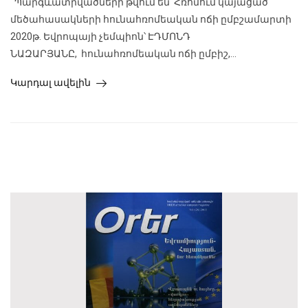
Պարգևատրվածների թվում են՝ Հռոմում կայացած
մեծահասակների հունահռոմեական ոճի ըմբշամարտի
2020թ. Եվրոպայի չեմպիոն՝ ԷԴՄՈՆԴ
ՆԱԶԱՐՅԱՆԸ, հունահռոմեական ոճի ըմբիշ,...
Կարդալ ավելին