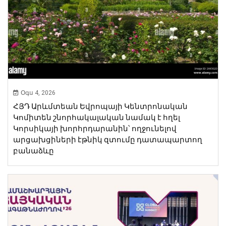
Օգս 4, 2026
ՀՅԴ Արևմտեան Եվրոպայի Կենտրոնական
Կոմիտեն շնորհակալական նամակ է հղել
Կորսիկայի խորհրդարանին՝ ողջունելով
արցախցիների էթնիկ զտումը դատապարտող
բանաձևը