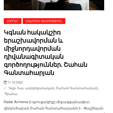
ԼՈՒՐԵՐ
ՄԱՄՈՒԼԻ ՏԵՍՈՒԹՅՈՒՆ
Կգնան հակակշիռ
երաշխավորման և
միջնորդավորման
դիվանագիտական
գործողություններ. Շահան
Գանտահարյան
11.10.2022
/
Tags:
հայ- ադրբեջանական
,
Շահան Գանտահարյան
,
Պրահա
Radar Armenia-ի զրուցակիցը միջազգայնագետ,
վերլուծաբան Շահան Գանտահարյանն է։ -Փաշինյան-