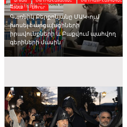
ԻԱ
ԱՐՑԱԽ
ԵՎՐՈՊԱ-ՀԱՅԱՍՏԱՆ
ԵՎՐՈՊԱՅԻ ՀԱՅԿԱԿԱՆ
Մար 17, 2026
ԿՅԱՆՔ
ԼՈՒՐԵՐ
Գառնիկ Քերքոնյանը ՄԱԿ-ում
խոսել է արցախցիների
իրավունքների և Բաքվում պահվող
գերիների մասին