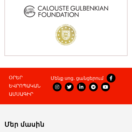
ՕՐԵՐ
Մենք սոց․ ցանցերում
ԵՎՐՈՊԱԿԱՆ
ԱՄՍԱԳԻՐ
Մեր մասին