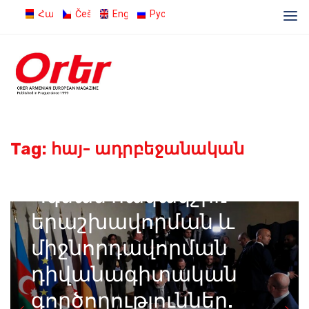
Հայերեն
Čeština
English
Русский
Tag:
հայ- ադրբեջանական
11.10.2022
Admin
Կգնան հակակշիռ
երաշխավորման և
միջնորդավորման
դիվանագիտական
գործողություններ.