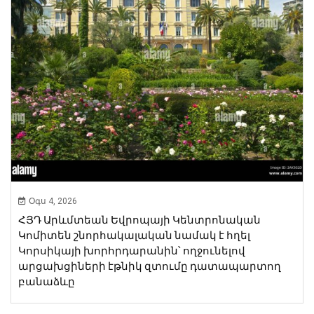
Օգս 4, 2026
ՀՅԴ Արևմտեան Եվրոպայի Կենտրոնական
Կոմիտեն շնորհակալական նամակ է հղել
Կորսիկայի խորհրդարանին՝ ողջունելով
արցախցիների էթնիկ զտումը դատապարտող
բանաձևը