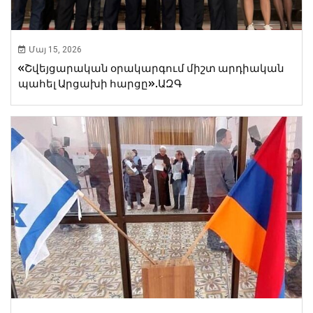
Մայ 15, 2026
«Շվեյցարական օրակարգում միշտ արդիական
պահել Արցախի հարցը».ԱԶԳ