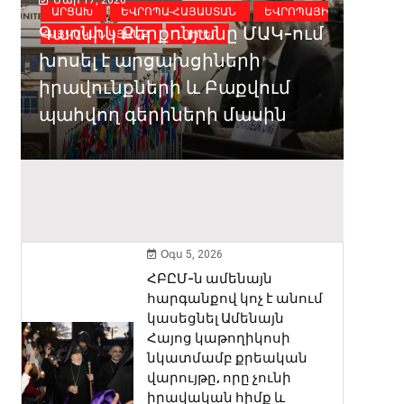
ԱՐՑԱԽ
ԵՎՐՈՊԱ-ՀԱՅԱՍՏԱՆ
ԵՎՐՈՊԱՅԻ
ԵՎՐ
Մար 
Գառնիկ Քերքոնյանը ՄԱԿ-ում
ՀԱՅԿԱԿԱՆ ԿՅԱՆՔ
ԼՈՒՐԵՐ
ԿՅԱՆ
Ստր
խոսել է արցախցիների
Եվր
իրավունքների և Բաքվում
շեն
պահվող գերիների մասին
բաց
Ամա
այբ
Օգս 5, 2026
ՀԲԸՄ-ն ամենայն
հարգանքով կոչ է անում
կասեցնել Ամենայն
Հայոց կաթողիկոսի
նկատմամբ քրեական
վարույթը, որը չունի
իրավական հիմք և