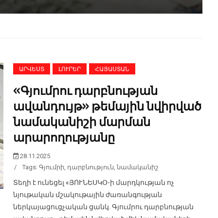
ՅԻ ՀԱՅԿԱԿԱՆ
ԵՎՐՈՊԱՅԻ ՀԱՅԿԱԿԱՆ ԿՅԱՆՔ
ԼՈՒՐԵՐ
Ն
ՀՈՒՆԳԱՐԻԱ
Փետ 17, 2026
դարանի
րածքում
Սփյուռքյան համայնքների
աիրա
բուդապեշտյան համաժողովի
ԱՐՎԵՍՏ
ԼՈՒՐԵՐ
ՀԱՅԱՍՏԱՆ
ց
դասերը. մարտահրավերներ
«Գյումրու դարբնության
նը
եւ առաջարկներ
ավանդույթ» թեմային նվիրված
նամականիշի մարման
արարողությանը
28.11.2025
/
Tags:
Գյումրի
,
դարբնություն
,
նամականիշ
Տեղի է ունեցել «ՅՈՒՆԵՍԿՕ-ի մարդկության ոչ
նյութական մշակութային ժառանգության
ներկայացուցչական ցանկ. Գյումրու դարբնության