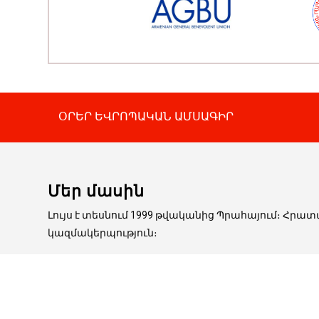
ՕՐԵՐ ԵՎՐՈՊԱԿԱՆ ԱՄՍԱԳԻՐ
Մեր մասին
Լույս է տեսնում 1999 թվականից Պրահայում։ Հրա
կազմակերպություն։
Կայքէջում հրապարակված հոդվածները ոչ միշտ ե
արտատպման դեպքում հղումը ՕՐԵՐ-ին պարտադի