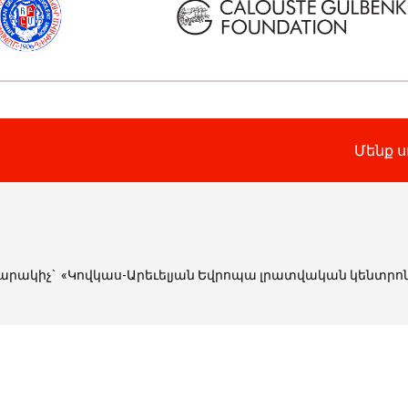
Մենք ս
տարակիչ
`
«Կովկաս-Արեւելյան Եվրոպա լրատվական կենտր
ն համընկնում խմբագրության կարծիքին։ Նյութերի մասնակ
ր է։