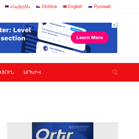
Հայերեն
Čeština
English
Русский
ԹՅՈՒՆ
ԱՐԽԻՎ