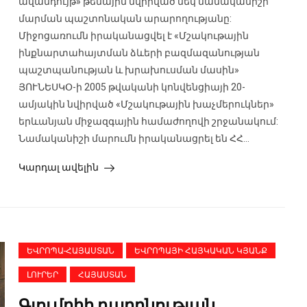
ավանդույթ» թեմային նվիրված մեկ նամականիշի
մարման պաշտոնական արարողությանը:
Միջոցառումն իրականացվել է «Մշակութային
ինքնարտահայտման ձևերի բազմազանության
պաշտպանության և խրախուսման մասին»
ՅՈՒՆԵՍԿՕ-ի 2005 թվականի կոնվենցիայի 20-
ամյակին նվիրված «Մշակութային խաչմերուկներ»
երևանյան միջազգային համաժողովի շրջանակում:
Նամականիշի մարումն իրականացրել են ՀՀ...
Կարդալ ավելին
ԵՎՐՈՊԱ-ՀԱՅԱՍՏԱՆ
ԵՎՐՈՊԱՅԻ ՀԱՅԿԱԿԱՆ ԿՅԱՆՔ
ԼՈՒՐԵՐ
ՀԱՅԱՍՏԱՆ
Գյումրիի դարբնության