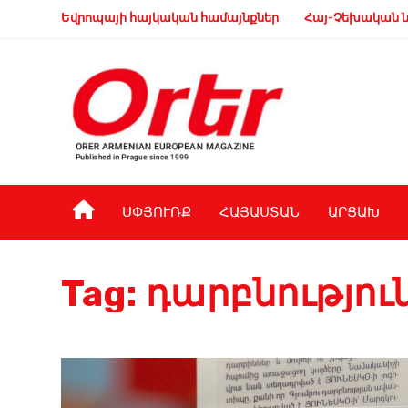
Եվրոպայի հայկական համայնքներ
Հայ-Չեխական ն
ՍՓՅՈՒՌՔ
ՀԱՅԱՍՏԱՆ
ԱՐՑԱԽ
Tag:
դարբնությու