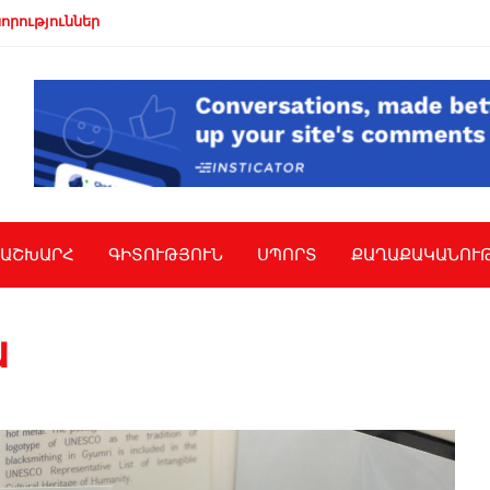
որություններ
ԱՇԽԱՐՀ
ԳԻՏՈՒԹՅՈՒՆ
ՍՊՈՐՏ
ՔԱՂԱՔԱԿԱՆՈՒ
ն