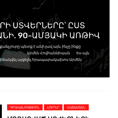
Ի ՍՏՎԵՐՆԵՐԸ՝ ԸՍՏ
ՆԻ. 90-ԱՄՅԱԿԻ ԱՌԹԻՎ
ուրը պետք է անի լավ այն, ինչը ինքը
 Հովհաննիսյան Ես այն
 վիճակվել այցելել հրապարակախոս Արմեն
ԳՐԱԿԱՆՈՒԹՅՈՒՆ
ԼՈՒՐԵՐ
ՀԱՅԱՍՏԱՆ