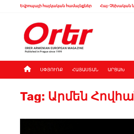
Եվրոպայի հայկական համայնքներ
Հայ-Չեխական ն
ՍՓՅՈՒՌՔ
ՀԱՅԱՍՏԱՆ
ԱՐՑԱԽ
Tag:
Արմեն Հովհա