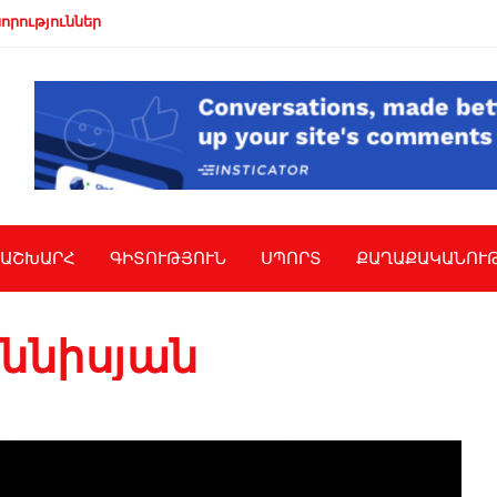
որություններ
ԱՇԽԱՐՀ
ԳԻՏՈՒԹՅՈՒՆ
ՍՊՈՐՏ
ՔԱՂԱՔԱԿԱՆՈՒ
ննիսյան