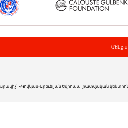
Մենք ս
տարակիչ
`
«Կովկաս-Արեւելյան Եվրոպա լրատվական կենտր
ն համընկնում խմբագրության կարծիքին։ Նյութերի մասնակ
ր է։