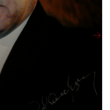
ՅԻ ՀԱՅԿԱԿԱՆ
ԵՎՐՈՊԱՅԻ ՀԱՅԿԱԿԱՆ ԿՅԱՆՔ
ԼՈՒՐԵՐ
Ն
ՀՈՒՆԳԱՐԻԱ
Փետ 17, 2026
դարանի
րածքում
Սփյուռքյան համայնքների
աիրա
բուդապեշտյան համաժողովի
ց
դասերը. մարտահրավերներ
նը
եւ առաջարկներ