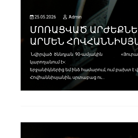
25.05.2026
Admin
ՄՈՌԱՑՎԱԾ ԱՐԺԵՔՆԵՐ
ԻՎ
ԱՐՄԵՆ ՀՈՎՀԱՆՆԻՍՅԱ
Նվիրված ծննդյան 90-ամյակին «Յուրաքանչյ
կարողանում է»: Արմեն
երջանիկներից եմ ինձ համարում, ում բախտ է
Հովհաննիսյանին, սրտաբաց ու...