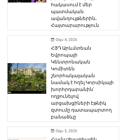
հակասում է մեր
պատմական
25.05.2026
Admin
ավանդույթներին.
Հայտարարություն
ՄՈՌԱՑՎԱԾ ԱՐԺԵՔՆԵՐԻ ՍՏՎ
ԱՐՄԵՆ ՀՈՎՀԱՆՆԻՍՅԱՆԻ. 9
Օգս 4, 2026
ՀՅԴ Արևմտեան
Եվրոպայի
Նվիրված ծննդյան 90-ամյակին «Յուրաքանչյուրը պետք է
Կենտրոնական
կարողանում է»: Արմեն Հովհա
Կոմիտեն
երջանիկներից եմ ինձ համարում, ում բախտ է վիճակվել ա
շնորհակալական
Հովհաննիսյանին, սրտաբաց ու...
նամակ է հղել Կորսիկայի
խորհրդարանին՝
ողջունելով
արցախցիների էթնիկ
զտումը դատապարտող
բանաձևը
Օգս 3, 2026
Համաշխարհային