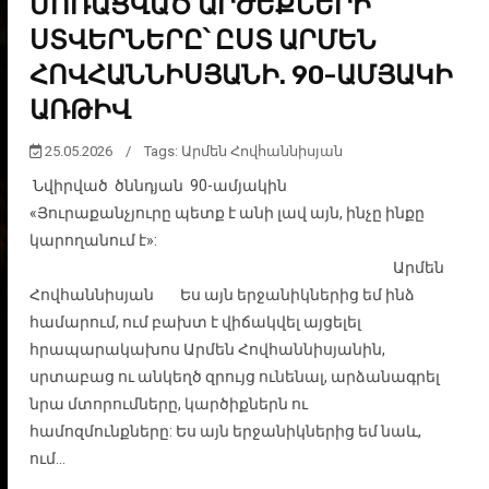
ՄՈՌԱՑՎԱԾ ԱՐԺԵՔՆԵՐԻ
ՍՏՎԵՐՆԵՐԸ՝ ԸՍՏ ԱՐՄԵՆ
ՀՈՎՀԱՆՆԻՍՅԱՆԻ. 90-ԱՄՅԱԿԻ
ԱՌԹԻՎ
25.05.2026
/
Tags:
Արմեն Հովհաննիսյան
Նվիրված ծննդյան 90-ամյակին
«Յուրաքանչյուրը պետք է անի լավ այն, ինչը ինքը
կարողանում է»:
Արմեն
Հովհաննիսյան Ես այն երջանիկներից եմ ինձ
համարում, ում բախտ է վիճակվել այցելել
հրապարակախոս Արմեն Հովհաննիսյանին,
սրտաբաց ու անկեղծ զրույց ունենալ, արձանագրել
նրա մտորումները, կարծիքներն ու
համոզմունքները: Ես այն երջանիկներից եմ նաև,
ում...