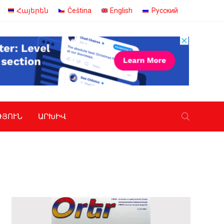
Հայերեն
Čeština
English
Русский
ԹՅՈՒՆ
ԱՐԽԻՎ