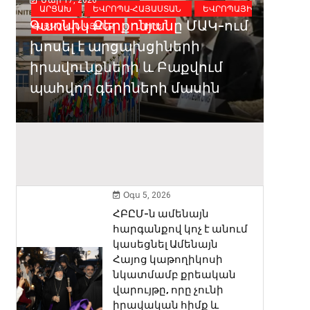
ԱՐՑԱԽ
ԵՎՐՈՊԱ-ՀԱՅԱՍՏԱՆ
ԵՎՐՈՊԱՅԻ
ԵՎՐ
Մար 
Գառնիկ Քերքոնյանը ՄԱԿ-ում
ՀԱՅԿԱԿԱՆ ԿՅԱՆՔ
ԼՈՒՐԵՐ
ԿՅԱՆ
Ստր
խոսել է արցախցիների
Եվր
իրավունքների և Բաքվում
շեն
պահվող գերիների մասին
բաց
Ամա
այբ
Օգս 5, 2026
ՀԲԸՄ-ն ամենայն
հարգանքով կոչ է անում
կասեցնել Ամենայն
Հայոց կաթողիկոսի
նկատմամբ քրեական
վարույթը, որը չունի
իրավական հիմք և