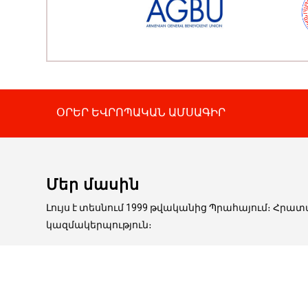
ՕՐԵՐ ԵՎՐՈՊԱԿԱՆ ԱՄՍԱԳԻՐ
Մեր մասին
Լույս է տեսնում 1999 թվականից Պրահայում։ Հրա
կազմակերպություն։
Կայքէջում հրապարակված հոդվածները ոչ միշտ ե
արտատպման դեպքում հղումը ՕՐԵՐ-ին պարտադի