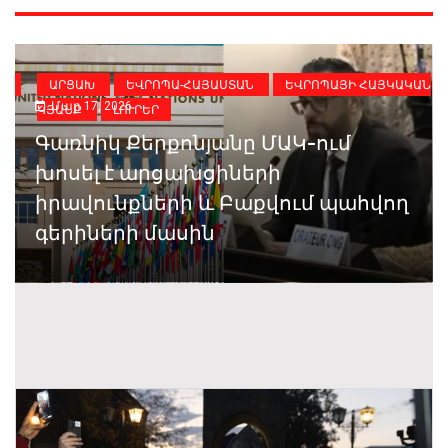
ԻԱ
ԱՐՑԱԽ
ԵՎՐՈՊԱ-ՀԱՅԱՍՏԱՆ
ԵՎՐՈՊԱՅԻ ՀԱՅԿԱԿԱՆ
Մար 17, 2026
ԿՅԱՆՔ
ԼՈՒՐԵՐ
Գառնիկ Քերքոնյանը ՄԱԿ-ում
խոսել է արցախցիների
իրավունքների և Բաքվում պահվող
գերիների մասին