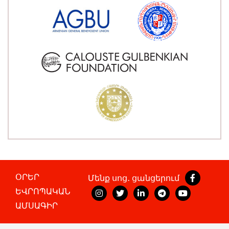
ՕՐԵՐ
Մենք սոց․ ցանցերում
ԵՎՐՈՊԱԿԱՆ
ԱՄՍԱԳԻՐ