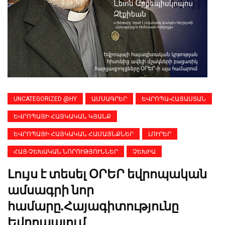
UNCATEGORIZED @HY
ԱՄՍԱԳՐԵՐ
ԵՎՐՈՊԱ-ՀԱՅԱՍՏԱՆ
ԵՎՐՈՊԱՅԻ ՀԱՅԿԱԿԱՆ ԿՅԱՆՔ
ԵՎՐՈՊԱՅԻ ՀԱՅԿԱԿԱՆ ՀԱՄԱՅՆՔՆԵՐ
ԼՈՒՐԵՐ
ՀԱՅ-ՉԵԽԱԿԱՆ ՆՈՐՈՒԹՅՈՒՆՆԵՐ
ՉԵԽԻԱ
Լույս է տեսել ՕՐԵՐ եվրոպական
ամսագրի նոր
համարը.Հայագիտությունը
Եվրոպայում