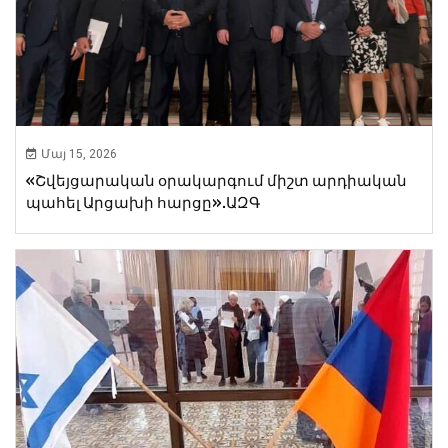
Մայ 15, 2026
«Շվեյցարական օրակարգում միշտ արդիական
պահել Արցախի հարցը».ԱԶԳ