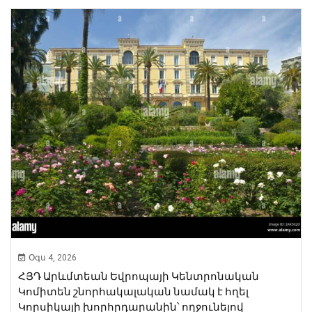
Օգս 4, 2026
ՀՅԴ Արևմտեան Եվրոպայի Կենտրոնական
Կոմիտեն շնորհակալական նամակ է հղել
Կորսիկայի խորհրդարանին՝ ողջունելով