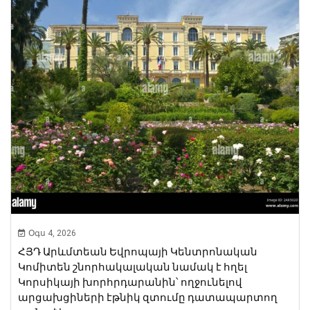
Օգս 4, 2026
ՀՅԴ Արևմտեան Եվրոպայի Կենտրոնական
Կոմիտեն շնորհակալական նամակ է հղել
Կորսիկայի խորհրդարանին՝ ողջունելով
արցախցիների էթնիկ զտումը դատապարտող