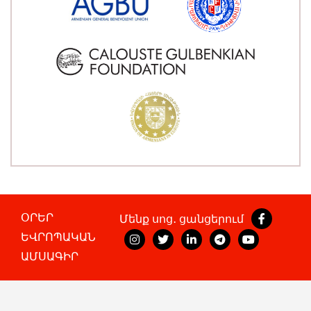
ՕՐԵՐ
Մենք սոց․ ցանցերում
ԵՎՐՈՊԱԿԱՆ
ԱՄՍԱԳԻՐ