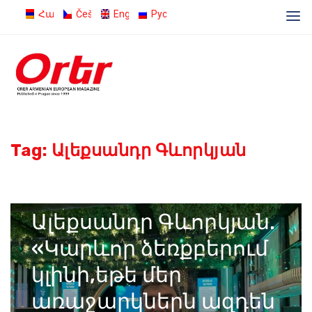
Հայերեն
Čeština
English
Русский
Tag:
Ալեքսանդր Գևորկյան
04.07.2023
Admin
Ալեքսանդր Գևորկյան.
«Կարևոր ձեռքբերում
կլինի,եթե մեր
առաջարկներն ազդեն