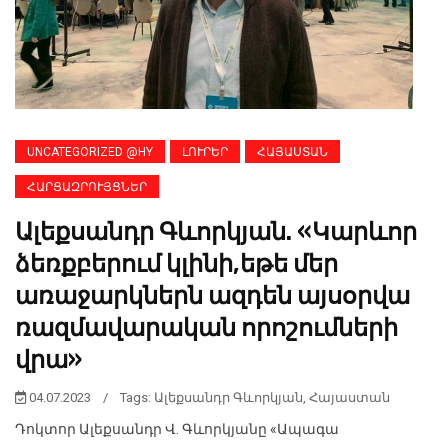
UNCATEGORIZED @HY
ԼՈՒՐԵՐ
ՀԱՅԱՍՏԱՆ
ՀԱՐՑԱԶՐՈՒՅՑՆԵՐ
Ալեքսանդր Գևորկյան. «Կարևոր
ձեռքբերում կլինի,եթե մեր
առաջարկներն ազդեն այսօրվա
ռազմավարական որոշումների
վրա»
04.07.2023
/
Tags:
Ալեքսանդր Գևորկյան
,
Հայաստան
Դոկտոր Ալեքսանդր Վ. Գևորկյանը «Ապագա