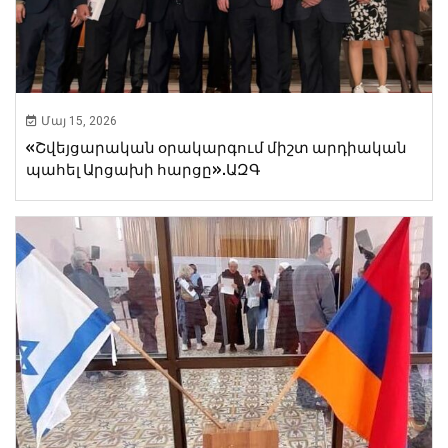
Մայ 15, 2026
«Շվեյցարական օրակարգում միշտ արդիական
պահել Արցախի հարցը».ԱԶԳ