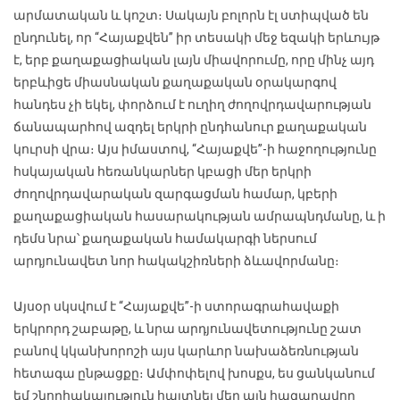
արմատական և կոշտ։ Սակայն բոլորն էլ ստիպված են
ընդունել, որ “Հայաքվեն” իր տեսակի մեջ եզակի երևույթ
է, երբ քաղաքացիական լայն միավորումը, որը մինչ այդ
երբևիցե միասնական քաղաքական օրակարգով
հանդես չի եկել, փորձում է ուղիղ ժողովրդավարության
ճանապարհով ազդել երկրի ընդհանուր քաղաքական
կուրսի վրա։ Այս իմաստով, “Հայաքվե”-ի հաջողությունը
հսկայական հեռանկարներ կբացի մեր երկրի
ժողովրդավարական զարգացման համար, կբերի
քաղաքացիական հասարակության ամրապնդմանը, և ի
դեմս նրա՝ քաղաքական համակարգի ներսում
արդյունավետ նոր հակակշիռների ձևավորմանը։
Այսօր սկսվում է “Հայաքվե”-ի ստորագրահավաքի
երկրորդ շաբաթը, և նրա արդյունավետությունը շատ
բանով կկանխորոշի այս կարևոր նախաձեռնության
հետագա ընթացքը։ Ամփոփելով խոսքս, ես ցանկանում
եմ շնորհակալություն հայտնել մեր այն հազարավոր