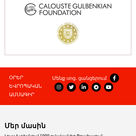
ՕՐԵՐ
Մենք սոց․ ցանցերում
ԵՎՐՈՊԱԿԱՆ
ԱՄՍԱԳԻՐ
Մեր մասին
Լույս է տեսնում 1999 թվականից Պրահայում։