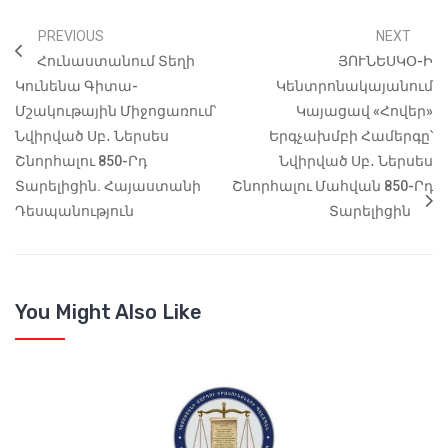
PREVIOUS
NEXT
Հունաստանում Տեղի
ՅՈՒՆԵՍԿՕ-Ի
Կունենա Գիտա-
Կենտրոնակայանում
Մշակութային Միջոցառում՝
Կայացավ «Հովեր»
Նվիրված Սբ․ Ներսես
Երգչախմբի Համերգը՝
Շնորհալու 850-Րդ
Նվիրված Սբ․ Ներսես
Տարելիցին. Հայաստանի
Շնորհալու Մահվան 850-Րդ
Դեսպանություն
Տարելիցին
You Might Also Like