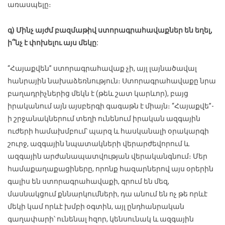
առասպելը։
գ) Մինչ այժմ բազմաթիվ ստորագրահավաքներ են եղել,
ի՞նչ է փոխելու այս մեկը:
“Հայաքվեն” ստորագրահավաք չի, այլ լայնածավալ
հանրային նախաձեռնություն։ Ստորագրահավաքը նրա
բաղադրիչներից մեկն է (թեև շատ կարևոր), բայց
իրականում այն այսբերգի գագաթն է միայն։ “Հայաքվե”-
ի շրջանակներում տեղի ունենում իրական ազգային
ուժերի համախմբում՝ պարզ և հասկանալի օրակարգի
շուրջ, ազգային նպատակների վերարժեվորում և
ազգային արժանապատվության վերականգնում։ Մեր
համաքաղաքացիները, որոնք հազարներով այս օրերին
գալիս են ստորագրահավաքի, գրում են մեզ,
մասնակցում քննարկումների, դա անում են ոչ թե որևէ
մեկի կամ որևէ խմբի օգտին, այլ ընդհանրական
գաղափարի՝ ունենալ հզոր, կենսունակ և ազգային