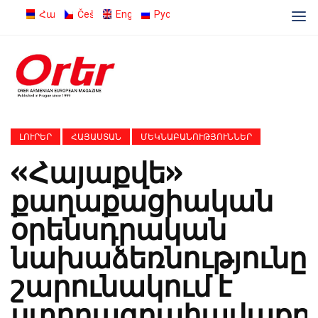
Հայերեն
Čeština
English
Русский
ԼՈՒՐԵՐ
ՀԱՅԱՍՏԱՆ
ՄԵԿՆԱԲԱՆՈՒԹՅՈՒՆՆԵՐ
«Հայաքվե»
քաղաքացիական
օրենսդրական
նախաձեռնությունը
շարունակում է
ստորագրահավաքը.