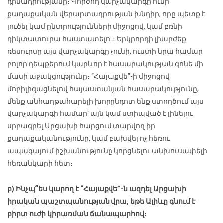
դիմադրությանը։ Գործող վարչակարգը ունի
քաղաքական վերարտադրության խնդիր, որը պետք է
լուծել կամ ընտրությունների միջոցով, կամ բռնի
դիկտատուրա հաստատելու։ Երկրորդի լիարժեք
ռեսուրսը այս վարչակարգը չունի, ուստի նրա համար
բոլոր դեպքերում կարևոր է հասարակության գոնե մի
մասի աջակցությունը։ “Հայաքվե”-ի միջոցով
մոբիլիզացնելով հայաստանյան հասարակությունը,
մենք անհաղթահարելի խորընդոտ ենք ստողծում այս
վարչակարգի համար՝ այն կամ ստիպված է լինելու
սրբագրել Արցախի հարցում տարվող իր
քաղաքականությունը, կամ բախվել ոչ հեռու
ապագայում իշխանությունը կորցնելու անխուսափելի
հեռանկարի հետ։
բ) Ինչպ՞ես կարող է “Հայաքվե”-ն ազդել Արցախի
իրական պաշտպանության վրա, եթե Ալիևը գնում է
բիրտ ուժի կիրառման ճանապարհով։