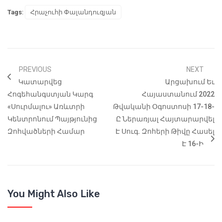
Tags:
Հրաչուհի Փալանդուզյան
PREVIOUS
NEXT
Կատարվեց
Արցախում Եւ
Հոգեհանգստյան Կարգ
Հայաստանում 2022
«Սուրմալու» Առևտրի
Թվականի Օգոստոսի 17-18-
Կենտրոնում Պայթյունից
Ը Ներառյալ Հայտարարվել
Զոհվածների Համար
Է Սուգ. Զոհերի Թիվը Հասել
Է 16-Ի
You Might Also Like