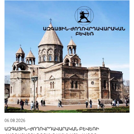
06.08.2026
ԱԶԳԱՅԻՆ-ԺՈՂՈՎՐԴԱՎԱՐԱԿԱՆ ԲԵՎԵՌԻ