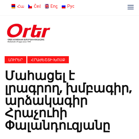
Հայերեն
Čeština
English
Русский
ԼՈՒՐԵՐ
ՀՐԱԺԵՇՏԻ ԽՈՍՔ
Մահացել է
լրագրող, խմբագիր,
արձակագիր
Հրաչուհի
Փալանդուզյանը