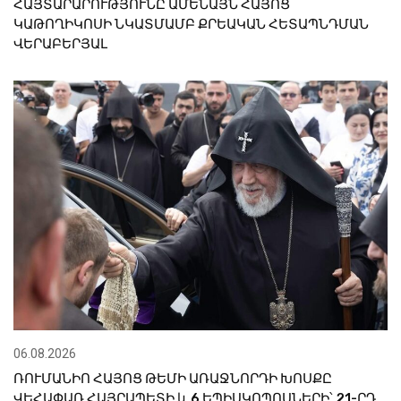
ՀԱՅՏԱՐԱՐՈՒԹՅՈՒՆԸ ԱՄԵՆԱՅՆ ՀԱՅՈՑ
ԿԱԹՈՂԻԿՈՍԻ ՆԿԱՏՄԱՄԲ ՔՐԵԱԿԱՆ ՀԵՏԱՊՆԴՄԱՆ
ՎԵՐԱԲԵՐՅԱԼ
06.08.2026
ՌՈՒՄԱՆԻՈ ՀԱՅՈՑ ԹԵՄԻ ԱՌԱՋՆՈՐԴԻ ԽՈՍՔԸ
ՎԵՀԱՓԱՌ ՀԱՅՐԱՊԵՏԻ և 6 ԵՊԻՍԿՈՊՈՍՆԵՐԻ՝ 21-ՐԴ