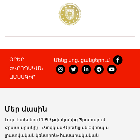
ՕՐԵՐ
Մենք սոց․ ցանցերում
ԵՎՐՈՊԱԿԱՆ
ԱՄՍԱԳԻՐ
Մեր մասին
Լույս է տեսնում 1999 թվականից Պրահայում։
Հրատարակիչ
`
«Կովկաս-Արեւելյան Եվրոպա
լրատվական կենտրոն» հասարակական