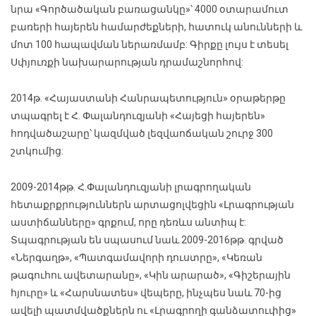
նրա «Գործածական բառացանկը»՝ 4000 օտարամուտ
բառերի հայերեն համարժեքների, հատուկ անունների և
մոտ 100 հապավման ներառմամբ: Գիրքը լույս է տեսել
Սփյուռքի նախարարության դրամաշնորհով:
2014թ. «Հայաստանի Հանրապետություն» օրաթերթը
տպագրել է Հ. Փալանդուզյանի «Հայեցի հայերեն»
հոդվածաշարը՝ կազմված լեզվաոճական շուրջ 300
շտկումից:
2009-2014թթ. Հ.Փալանդուզյանի լրագրողական
հետաքրքրություններն արտացոլվեցին «Լրագրության
աստիճանները» գրքում, որը դեռևս անտիպ է:
Տպագրության են սպասում նաև 2009-2016թթ. գրված
«Ներգաղթ», «Պատգամավորի դուստրը», «Կեռան
թագուհու ավետարանը», «Կին արարած», «Գիշերային
հյուրը» և «Հարսնատես» վեպերը, ինչպես նաև 70-ից
ավելի պատմվածքներն ու «Լրագրողի գանձատուփից»