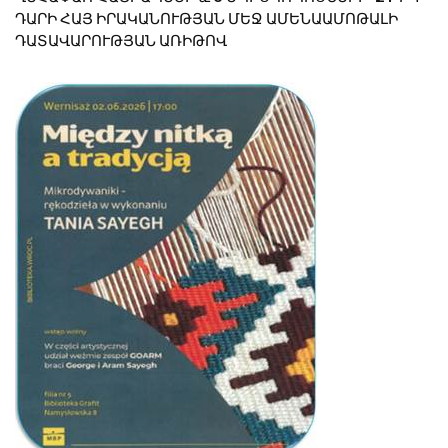
ԴԱՐԻ ՀԱՅ ԻՐԱԿԱՆՈՒԹՅԱՆ ՄԵՋ ԱՄԵՆԱԱՄՈԹԱԼԻ
ԴԱՏԱՎԱՐՈՒԹՅԱՆ ԱՌԻԹՈՎ