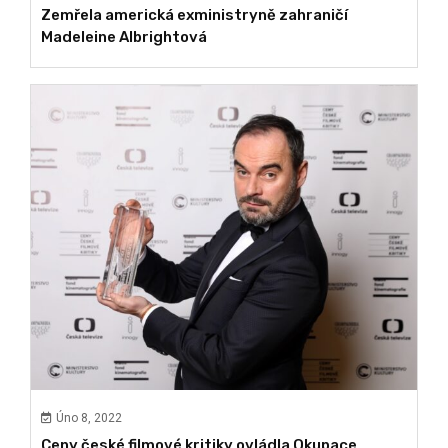
Zemřela americká exministryně zahraničí
Madeleine Albrightová
Úno 8, 2022
Ceny české filmové kritiky ovládla Okupace