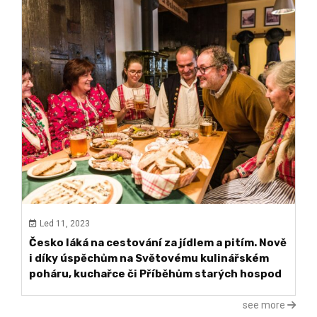
Led 11, 2023
Česko láká na cestování za jídlem a pitím. Nově
i díky úspěchům na Světovému kulinářském
poháru, kuchařce či Příběhům starých hospod
see more