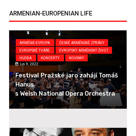
ARMENIAN-EUROPENIAN LIFE
KY
ARMÉNIE-EVROPA
ČESKÉ ARMÉNSKÉ ZPRÁVY
EVROPSKÉ TVÁŘE
EVROPSKÝ ARMÉNSKÝ ŽIVOT
HUDBA
KONCERTY
NOVINKY
Lis 9, 2022
Festival Pražské jaro zahájí Tomáš
Hanus
s Welsh National Opera Orchestra